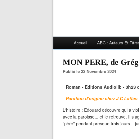
Accueil
ABC : Auteurs Et Titr
MON PERE, de Gré
Publié le 22 Novembre 2024
Roman - Editions Audiolib - 3h23 d
Parution d'origine chez J.C Lattès
L'histoire : Edouard découvre qui a vi
avec la paroisse... et le retrouve. Il s'ag
"père" pendant presque trois jours... j