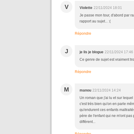
V
Violette
22/11/2024 18:01
Je passe mon tour, d'abord par rap
rapport au sujet... :(
Répondre
J
je lis je blogue
22/11/2024 17:46
Ce genre de sujet est vraiment tr
Répondre
M
manou
22/11/2024 14:24
Un roman que j'ai lu et sur lequel 
c'est très bien qu'on en parle mêm
qu'endurent ces enfants maltraité
père de l'enfant qui ne m'ont pas p
différent...