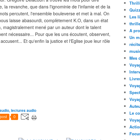
Thril
ère, la revanche, que dans l'ignominie de l'infamie et de la
Quizz
 mots percutent, l'ensemble bouleverse et met à mal. On
Les l
i nous laisse abasourdi, complètement K.O, dans un état
thril
an, magistralement mené par un auteur dont le talent
A pro
ement nécessaire... Pour que les uns écoutent, observent,
Un m
accusent... Et qu'enfin la justice et l'Eglise joue leur rôle
récit
musi
Mes 
Voyag
Inter
Livre
Voya
Spect
Voyag
Auteu
audio, lectures audio
Le co
post
0
Voyag
Acti
Focus