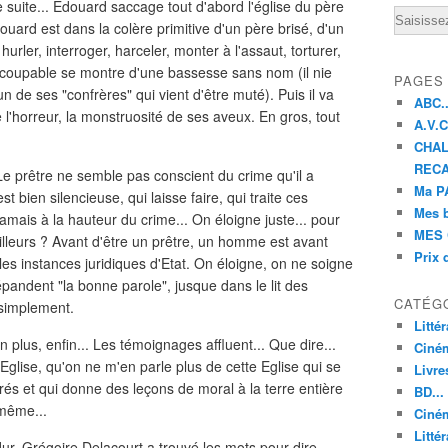
e suite... Edouard saccage tout d'abord l'église du père
Email
uard est dans la colère primitive d'un père brisé, d'un
a hurler, interroger, harceler, monter à l'assaut, torturer,
e coupable se montre d'une bassesse sans nom (il nie
PAGES
un de ses "confrères" qui vient d'être muté). Puis il va
ABC..
'horreur, la monstruosité de ses aveux. En gros, tout
A.V.C 
CHAL
RECA
. Le prêtre ne semble pas conscient du crime qu'il a
Ma PA
st bien silencieuse, qui laisse faire, qui traite ces
Mes 
jamais à la hauteur du crime... On éloigne juste... pour
MES 
leurs ? Avant d'être un prêtre, un homme est avant
Prix 
 les instances juridiques d'Etat. On éloigne, on ne soigne
pandent "la bonne parole", jusque dans le lit des
CATÉG
 simplement.
Litté
 plus, enfin... Les témoignages affluent... Que dire...
Ciné
 et Eglise, qu'on ne m'en parle plus de cette Eglise qui se
Livre
és et qui donne des leçons de moral à la terre entière
BD...
-même...
Ciném
Littér
dur. Grégoire Delacourt a trouvé les mots pour dire