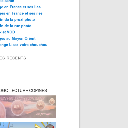
té santé
e en France et ses iles
es en France et ses îles
in de la proxi photo
in de la rue photo
ix et VOD
ges au Moyen Orient
enge Lisez votre chouchou
LES RÉCENTS
OGO LECTURE COPINES