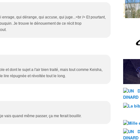
 enrage, qui dérange, qui accuse, qui juge...<br /> Et pourtant,
bouquin. Je trouve le dénouement de ce récit trop
out.
 et dont le sujet a l'air bien traité, mais tout comme Keisha,
e lire répugnée et révoltée tout le long.
s je vais quand même passer, ça me ferait bouillir.