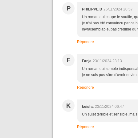
P
PHILIPPE D
26/11/2024 20:57
Un roman qui coupe le souffle, qui
je n'ai pas été convaincu par ce 
invraisemblable, pas crédible du t
Répondre
F
Fanja
23/11/2024 23:13
Un roman qui semble indispensable
je ne suis pas sûre d'avoir envie d
Répondre
K
keisha
23/11/2024 06:47
Un sujet terrible et sensible, mai
Répondre