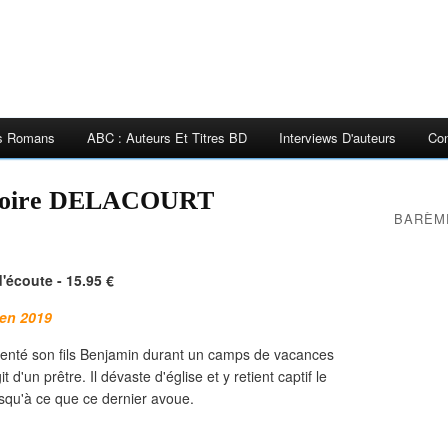
es Romans
ABC : Auteurs Et Titres BD
Interviews D'auteurs
Con
goire DELACOURT
BARÈM
'écoute - 15.95 €
 en 2019
olenté son fils Benjamin durant un camps de vacances
it d'un prêtre. Il dévaste d'église et y retient captif le
usqu'à ce que ce dernier avoue.