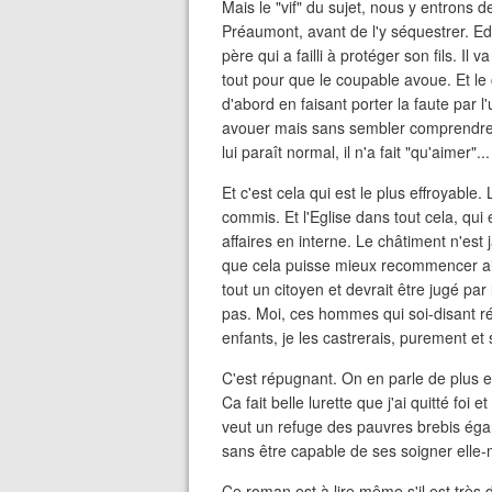
Mais le "vif" du sujet, nous y entrons d
Préaumont, avant de l'y séquestrer. Edo
père qui a failli à protéger son fils. Il v
tout pour que le coupable avoue. Et l
d'abord en faisant porter la faute par l'
avouer mais sans sembler comprendre l
lui paraît normal, il n'a fait "qu'aimer"...
Et c'est cela qui est le plus effroyable
commis. Et l'Eglise dans tout cela, qui e
affaires en interne. Le châtiment n'est 
que cela puisse mieux recommencer ail
tout un citoyen et devrait être jugé par
pas. Moi, ces hommes qui soi-disant ré
enfants, je les castrerais, purement et
C'est répugnant. On en parle de plus en
Ca fait belle lurette que j'ai quitté foi
veut un refuge des pauvres brebis égar
sans être capable de ses soigner elle
Ce roman est à lire même s'il est très 