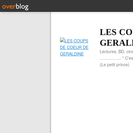
LES CO
GERAL
Lectures, BD, cin
.................. 
(Le petit prince)