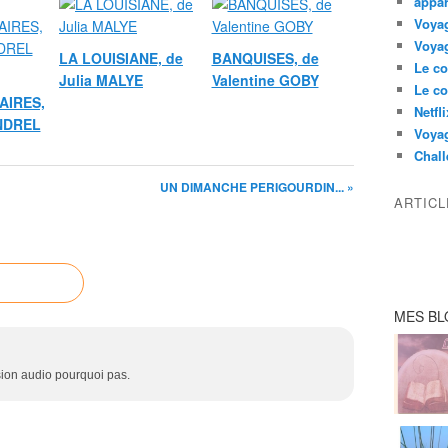
appar
Voyag
Voyag
LA LOUISIANE, de
BANQUISES, de
Le co
Julia MALYE
Valentine GOBY
Le co
AIRES,
Netfl
ANDREL
Voya
Chall
UN DIMANCHE PERIGOURDIN... »
ARTIC
MES BL
rsion audio pourquoi pas.