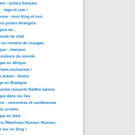
lers - polars français
 - tags et vrac !
ivres - mon blog et moi
lers polars étrangers
pos de...
onde de chat
s ou romans de voyages
que - chanson
couleurs du monde
es en Afrique
views exclusives !
s autres - divers
ge en Bretagne
acles concerts théâtre salons
es dans les iles
rs : rencontres et conférences
in ornitho
es en Asie
ons Réactions Humeur Humour
 sur un blog !