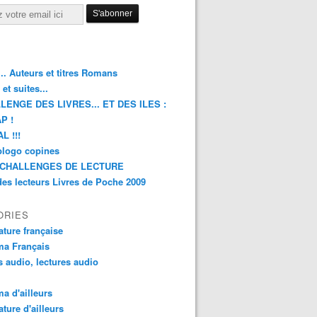
.. Auteurs et titres Romans
et suites...
LENGE DES LIVRES... ET DES ILES :
P !
L !!!
blogo copines
CHALLENGES DE LECTURE
des lecteurs Livres de Poche 2009
ORIES
rature française
ma Français
s audio, lectures audio
a d'ailleurs
ature d'ailleurs