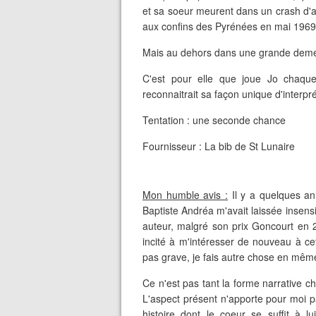
et sa soeur meurent dans un crash d'a
aux confins des Pyrénées en mai 1969.
Mais au dehors dans une grande demeure
C'est pour elle que joue Jo chaque
reconnaitrait sa façon unique d'interp
Tentation : une seconde chance
Fournisseur : La bib de St Lunaire
Mon humble avis :
Il y a quelques an
Baptiste Andréa m'avait laissée insensi
auteur, malgré son prix Goncourt en 20
incité à m'intéresser de nouveau à cet
pas grave, je fais autre chose en même
Ce n'est pas tant la forme narrative cho
L'aspect présent n'apporte pour moi 
histoire dont le coeur se suffit à l