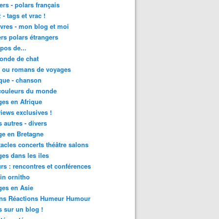
lers - polars français
 - tags et vrac !
ivres - mon blog et moi
lers polars étrangers
pos de...
onde de chat
s ou romans de voyages
que - chanson
couleurs du monde
es en Afrique
views exclusives !
s autres - divers
ge en Bretagne
acles concerts théâtre salons
es dans les iles
rs : rencontres et conférences
in ornitho
es en Asie
ons Réactions Humeur Humour
 sur un blog !