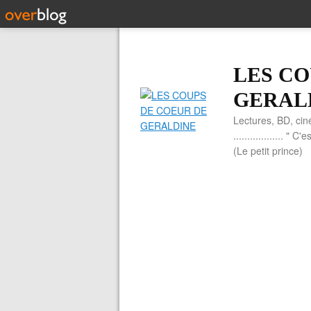
LES CO
GERAL
Lectures, BD, cin
.................. 
(Le petit prince)