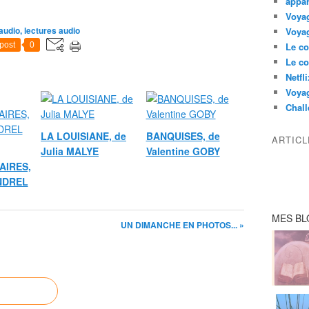
appar
Voyag
audio, lectures audio
Voyag
post
0
Le co
Le co
Netfl
Voya
Chall
LA LOUISIANE, de
BANQUISES, de
ARTIC
Julia MALYE
Valentine GOBY
AIRES,
ANDREL
MES BL
UN DIMANCHE EN PHOTOS... »