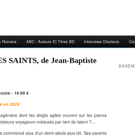
es Romans
ABC : Auteurs Et Titres BD
Interviews D'auteurs
Con
 SAINTS, de Jean-Baptiste
BARÈM
coute - 19.99 €
ie en 2024
agénaire dont les doigts agiles courent sur les pianos
tateurs voyageurs médusés par tant de talent ?...
 a commencé plus d'un demi-siècle plus tôt. Ses parents