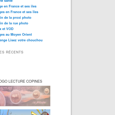
té santé
e en France et ses iles
es en France et ses îles
in de la proxi photo
in de la rue photo
ix et VOD
ges au Moyen Orient
enge Lisez votre chouchou
LES RÉCENTS
OGO LECTURE COPINES