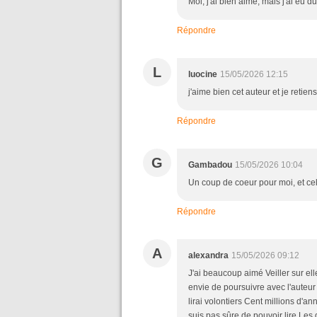
Moi, j'ai bien aimé, mais j'ai eu du
Répondre
L
luocine
15/05/2026 12:15
j'aime bien cet auteur et je retiens 
Répondre
G
Gambadou
15/05/2026 10:04
Un coup de coeur pour moi, et cel
Répondre
A
alexandra
15/05/2026 09:12
J'ai beaucoup aimé Veiller sur ell
envie de poursuivre avec l'auteur 
lirai volontiers Cent millions d'an
suis pas sûre de pouvoir lire Les 