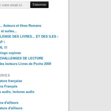
.. Auteurs et titres Romans
et suites...
LENGE DES LIVRES... ET DES ILES :
P !
L !!!
blogo copines
CHALLENGES DE LECTURE
des lecteurs Livres de Poche 2009
ORIES
rature française
ma Français
s audio, lectures audio
a d'ailleurs
ature d'ailleurs