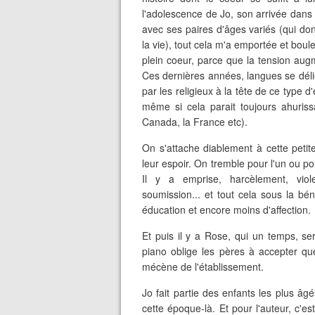
l'adolescence de Jo, son arrivée dans 
avec ses paires d'âges variés (qui do
la vie), tout cela m'a emportée et boul
plein coeur, parce que la tension augm
Ces dernières années, langues se délie
par les religieux à la tête de ce type 
même si cela parait toujours ahurissan
Canada, la France etc).
On s'attache diablement à cette peti
leur espoir. On tremble pour l'un ou po
Il y a emprise, harcèlement, viole
soumission... et tout cela sous la bé
éducation et encore moins d'affection.
Et puis il y a Rose, qui un temps, se
piano oblige les pères à accepter que
mécène de l'établissement.
Jo fait partie des enfants les plus âg
cette époque-là. Et pour l'auteur, c'e