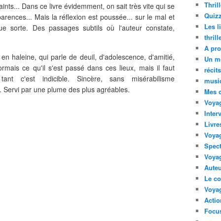
Thril
ints... Dans ce livre évidemment, on sait très vite qui se
Quizz
rences... Mais la réflexion est poussée... sur le mal et
Les l
que sorte. Des passages subtils où l'auteur constate,
thril
A pro
 en haleine, qui parle de deuil, d'adolescence, d'amitié,
Un m
ormais ce qu'il s'est passé dans ces lieux, mais il faut
récit
tant c'est indicible. Sincère, sans misérabilisme
musi
 Servi par une plume des plus agréables.
Mes 
Voyag
Inter
Livre
Voya
Spect
Voyag
Auteu
Le co
Voyag
Acti
Focus