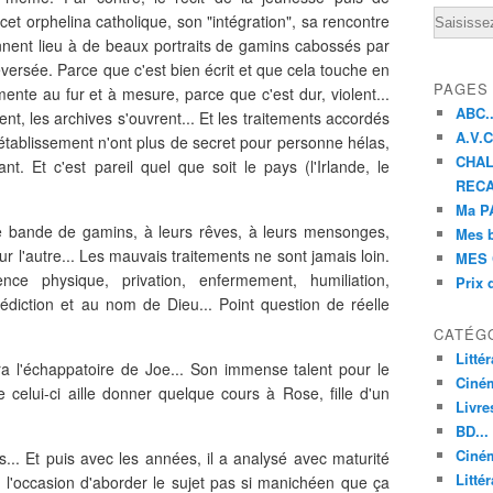
Email
cet orphelina catholique, son "intégration", sa rencontre
nnent lieu à de beaux portraits de gamins cabossés par
eversée. Parce que c'est bien écrit et que cela touche en
PAGES
ente au fur et à mesure, parce que c'est dur, violent...
ABC..
nt, les archives s'ouvrent... Et les traitements accordés
A.V.C 
d'établissement n'ont plus de secret pour personne hélas,
CHAL
t. Et c'est pareil quel que soit le pays (l'Irlande, le
RECA
Ma PA
te bande de gamins, à leurs rêves, à leurs mensonges,
Mes 
ur l'autre... Les mauvais traitements ne sont jamais loin.
MES 
nce physique, privation, enfermement, humiliation,
Prix 
nédiction et au nom de Dieu... Point question de réelle
CATÉG
Litté
ra l'échappatoire de Joe... Son immense talent pour le
Ciné
 celui-ci aille donner quelque cours à Rose, fille d'un
Livre
BD...
Ciném
és... Et puis avec les années, il a analysé avec maturité
Littér
st l'occasion d'aborder le sujet pas si manichéen que ça