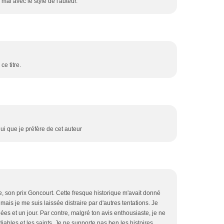
 mal avec le style de l'auteur.
ce titre.
ui que je préfère de cet auteur
e, son prix Goncourt. Cette fresque historique m'avait donné
mais je me suis laissée distraire par d'autres tentations. Je
nées et un jour. Par contre, malgré ton avis enthousiaste, je ne
diables et les saints. Je ne supporte pas ben les histoires