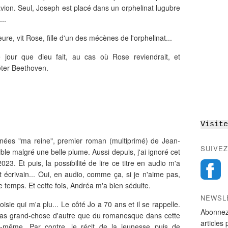
vion. Seul, Joseph est placé dans un orphelinat lugubre
..
, vit Rose, fille d'un des mécènes de l'orphelinat...
 jour que dieu fait, au cas où Rose reviendrait, et
réter Beethoven.
Visite
nées "ma reine", premier roman (multiprimé) de Jean-
SUIVEZ
ble malgré une belle plume. Aussi depuis, j'ai ignoré cet
23. Et puis, la possibilité de lire ce titre en audio m'a
 écrivain... Oui, en audio, comme ça, si je n'aime pas,
 temps. Et cette fois, Andréa m'a bien séduite.
NEWSL
isie qui m'a plu... Le côté Jo a 70 ans et il se rappelle.
Abonnez
pas grand-chose d'autre que du romanesque dans cette
articles 
ui-même. Par contre, le récit de la jeunesse puis de