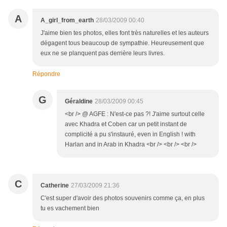
A
A_girl_from_earth
28/03/2009 00:40
J'aime bien tes photos, elles font très naturelles et les auteurs
dégagent tous beaucoup de sympathie. Heureusement que
eux ne se planquent pas derrière leurs livres.
Répondre
G
Géraldine
28/03/2009 00:45
<br /> @ AGFE : N'est-ce pas ?! J'aime surtout celle
avec Khadra et Coben car un petit instant de
complicité a pu s'instauré, even in English ! with
Harlan and in Arab in Khadra <br /> <br /> <br />
C
Catherine
27/03/2009 21:36
C'est super d'avoir des photos souvenirs comme ça, en plus
tu es vachement bien