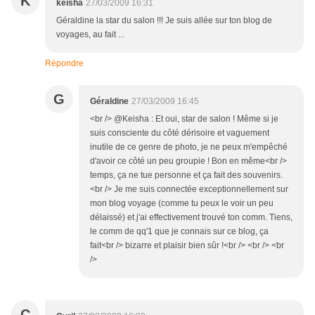
K
keisha
27/03/2009 16:31
Géraldine la star du salon !!! Je suis allée sur ton blog de
voyages, au fait ...
Répondre
G
Géraldine
27/03/2009 16:45
<br /> @Keisha : Et oui, star de salon ! Même si je
suis consciente du côté dérisoire et vaguement
inutile de ce genre de photo, je ne peux m'empêché
d'avoir ce côté un peu groupie ! Bon en même<br />
temps, ça ne tue personne et ça fait des souvenirs.
<br /> Je me suis connectée exceptionnellement sur
mon blog voyage (comme tu peux le voir un peu
délaissé) et j'ai effectivement trouvé ton comm. Tiens,
le comm de qq'1 que je connais sur ce blog, ça
fait<br /> bizarre et plaisir bien sûr !<br /> <br /> <br
/>
C