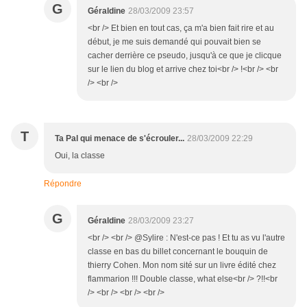
G
Géraldine
28/03/2009 23:57
<br /> Et bien en tout cas, ça m'a bien fait rire et au
début, je me suis demandé qui pouvait bien se
cacher derrière ce pseudo, jusqu'à ce que je clicque
sur le lien du blog et arrive chez toi<br /> !<br /> <br
/> <br />
T
Ta Pal qui menace de s'écrouler...
28/03/2009 22:29
Oui, la classe
Répondre
G
Géraldine
28/03/2009 23:27
<br /> <br /> @Sylire : N'est-ce pas ! Et tu as vu l'autre
classe en bas du billet concernant le bouquin de
thierry Cohen. Mon nom sité sur un livre édité chez
flammarion !!! Double classe, what else<br /> ?!!<br
/> <br /> <br /> <br />