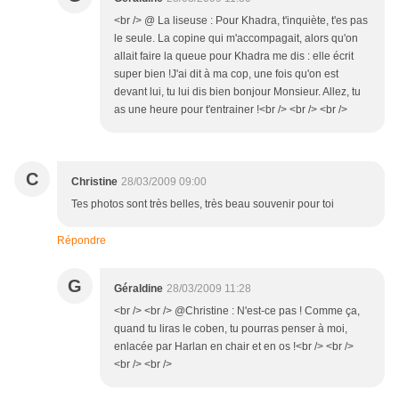
<br /> @ La liseuse : Pour Khadra, t'inquiète, t'es pas
le seule. La copine qui m'accompagait, alors qu'on
allait faire la queue pour Khadra me dis : elle écrit
super bien !J'ai dit à ma cop, une fois qu'on est
devant lui, tu lui dis bien bonjour Monsieur. Allez, tu
as une heure pour t'entrainer !<br /> <br /> <br />
C
Christine
28/03/2009 09:00
Tes photos sont très belles, très beau souvenir pour toi
Répondre
G
Géraldine
28/03/2009 11:28
<br /> <br /> @Christine : N'est-ce pas ! Comme ça,
quand tu liras le coben, tu pourras penser à moi,
enlacée par Harlan en chair et en os !<br /> <br />
<br /> <br />