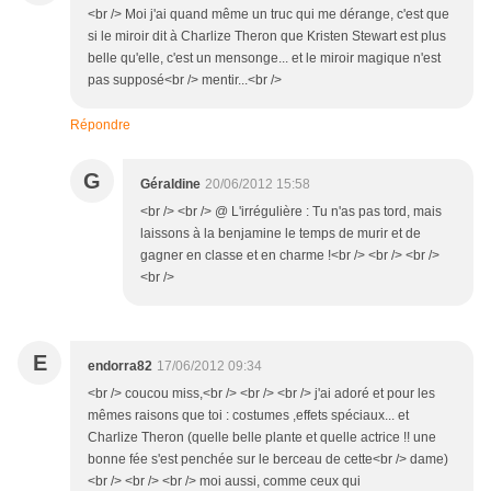
<br /> Moi j'ai quand même un truc qui me dérange, c'est que
si le miroir dit à Charlize Theron que Kristen Stewart est plus
belle qu'elle, c'est un mensonge... et le miroir magique n'est
pas supposé<br /> mentir...<br />
Répondre
G
Géraldine
20/06/2012 15:58
<br /> <br /> @ L'irrégulière : Tu n'as pas tord, mais
laissons à la benjamine le temps de murir et de
gagner en classe et en charme !<br /> <br /> <br />
<br />
E
endorra82
17/06/2012 09:34
<br /> coucou miss,<br /> <br /> <br /> j'ai adoré et pour les
mêmes raisons que toi : costumes ,effets spéciaux... et
Charlize Theron (quelle belle plante et quelle actrice !! une
bonne fée s'est penchée sur le berceau de cette<br /> dame)
<br /> <br /> <br /> moi aussi, comme ceux qui