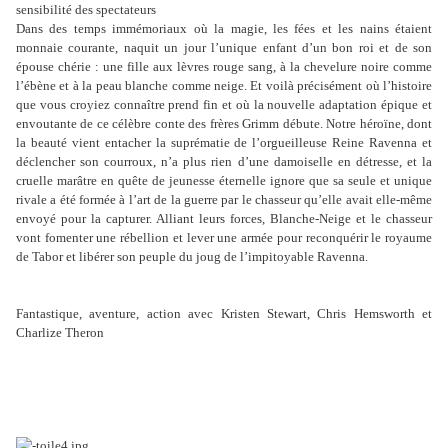
sensibilité des spectateurs
Dans des temps immémoriaux où la magie, les fées et les nains étaient
monnaie courante, naquit un jour l’unique enfant d’un bon roi et de son
épouse chérie : une fille aux lèvres rouge sang, à la chevelure noire comme
l’ébène et à la peau blanche comme neige. Et voilà précisément où l’histoire
que vous croyiez connaître prend fin et où la nouvelle adaptation épique et
envoutante de ce célèbre conte des frères Grimm débute. Notre héroïne, dont
la beauté vient entacher la suprématie de l’orgueilleuse Reine Ravenna et
déclencher son courroux, n’a plus rien d’une damoiselle en détresse, et la
cruelle marâtre en quête de jeunesse éternelle ignore que sa seule et unique
rivale a été formée à l’art de la guerre par le chasseur qu’elle avait elle-même
envoyé pour la capturer. Alliant leurs forces, Blanche-Neige et le chasseur
vont fomenter une rébellion et lever une armée pour reconquérir le royaume
de Tabor et libérer son peuple du joug de l’impitoyable Ravenna.
Fantastique, aventure, action avec Kristen Stewart, Chris Hemsworth et
Charlize Theron