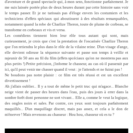
d'aventure et de grand spectacle qui, à mon sens, fonctionne parfaitement. Je
me suis laissée portée plus de deux heures durant par cette histoire sans voir
le temps passer. Et je ne tarissais pas d'éloge envers les costumiers et les
techniciens d'effets spéciaux qui aboutissent à des résultats remarquables,
notamment quand la robe de Charlize Theron, toute de plume de corbeau, se
transforme en corbeaux et vis et versa.
Les comédiens tiennent bien leur rôle tous autant qui sont, mais
curieusement, je crois que c'est la prestation de l'oscarisée Charlize Theron
que l'on retiendra le plus dans le rôle de la vilaine reine. D'un visage d'ange,
elle devient odieuse la séquence suivante et passe son temps à veillir et
rajeunir de 50 ans au fil du film (effets spcéciaux qu'on ne montrera pas aux
plus petits !) Petite précision, j'informe le chasseur, au cas où il passerait par
ici, qu'il peut venir me chasser quand il veut : je l'attends et ne fuirai pas !
Ne boudons pas notre plaisir : ce film est très réussi et est un excellent
divertissement !
Ah j'allais oublier... Il y a tout de même le petit truc qui m'agace... Blanche
neige vient de passer des heures dans l'eau, puis des jours à errer dans la
sombre forêt dont personne ne sort vivant... Elle a, comme le veut la logique,
des ongles noirs et sales. Par contre, ces yeux sont toujours parfaitement
maquillés... D'un maquillage discret, mais pas assez, et cela a le don de
m'énerver ! Mais revenons au chasseur : Hou hou, chasseur où es tu ?