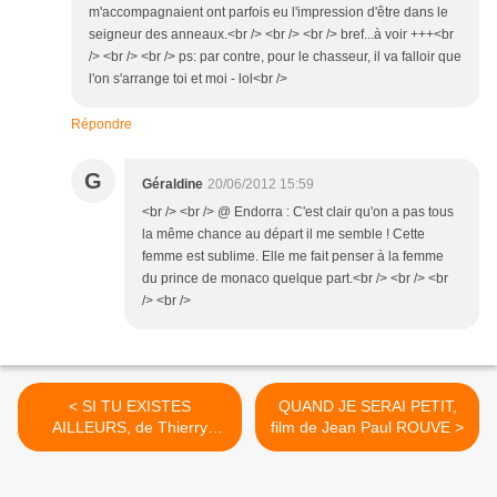
m'accompagnaient ont parfois eu l'impression d'être dans le
seigneur des anneaux.<br /> <br /> <br /> bref...à voir +++<br
/> <br /> <br /> ps: par contre, pour le chasseur, il va falloir que
l'on s'arrange toi et moi - lol<br />
Répondre
G
Géraldine
20/06/2012 15:59
<br /> <br /> @ Endorra : C'est clair qu'on a pas tous
la même chance au départ il me semble ! Cette
femme est sublime. Elle me fait penser à la femme
du prince de monaco quelque part.<br /> <br /> <br
/> <br />
< SI TU EXISTES
QUAND JE SERAI PETIT,
AILLEURS, de Thierry
film de Jean Paul ROUVE >
COHEN