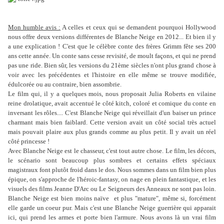
Mon humble avis :
A celles et ceux qui se demandent pourquoi Hollywood
nous offre deux versions différentes de Blanche Neige en 2012... Et bien il y
a une explication ! C'est que le célèbre conte des frères Grimm fête ses 200
ans cette année. Un conte sans cesse revisité, de moult façons, et qui ne prend
pas une ride. Bien sûr, les versions du 21ème siècles n'ont plus grand chose à
voir avec les précédentes et l'histoire en elle même se trouve modifiée,
édulcorée ou au contraire, bien assombrie.
Le film qui, il y a quelques mois, nous proposait Julia Roberts en vilaine
reine drolatique, avait accentué le côté kitch, coloré et comique du conte en
inversant les rôles.... C'est Blanche Neige qui réveillait d'un baiser un prince
charmant mais bien faiblard. Cette version avait un côté social très actuel
mais pouvait plaire aux plus grands comme au plus petit. Il y avait un réel
côté princesse !
Avec Blanche Neige est le chasseur, c'est tout autre chose. Le film, les décors,
le scénario sont beaucoup plus sombres et certains effets spéciaux
magistraux font plutôt froid dans le dos. Nous sommes dans un film bien plus
épique, on s'approche de l'héroic-fantasy, on nage en plein fantastique, et les
visuels des films Jeanne D'Arc ou Le Seigneurs des Anneaux ne sont pas loin.
Blanche Neige est bien moins naïve et plus "mature", même si, forcément
elle garde un coeur pur. Mais c'est une Blanche Neige guerrière qui apparait
ici, qui prend les armes et porte bien l'armure. Nous avons là un vrai film