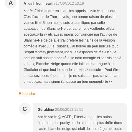
A
A_girl_from_earth
17/06/2012 13:16
<br /> J'étais mdrrr en lisant tes appels au<br /> chasseur!
C'est l'acteur de Thor, tu vois, une bonne raison de plus de
voir ce film! Sinon moi je suis plus mitigée par cette
adaptation de Blanche-Neige. La reine, excellente, effets
speciaux<br /> etc aussi, moins convaincue par l'actrice de
Blanche-Neige déjà, et j'ai préféré les nains de la version
comédie avec Julia Roberts. J'ai trouvé un peu ridicule tout
l'esprit fantasy justement,<br /> les espèces de fée-lutin, le
cerf, on sait pas trop son rôle, le nain aveugle et ses visions à
la noix, Blanche-Neige quand elle fait son harangue à la
Gladiator et que tout le monde suit,<br /> ridicule... Peut-être
pas assez poussé pour moi, je ne sais pas, pas convaincant
en tout cas, mais sinon j'ai passé un bon moment.<br />
Répondre
G
Géraldine
20/06/2012 15:55
<br /> <br /> @ AGFE ; Effectivement, les nains
étaient moins punky crado alcoolo et plus drôle dans
l'autre blanche neige qui était de toute façon de toute