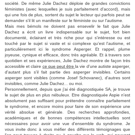
société. De même Julie Dachez déploie de grandes convictions
féministes (avec lesquelles je suis parfaitement d'accord), mais
qui une fois de plus, sortent du sujet le lecteur qui parfois peut se
demander s'il lit un manifeste sur le féministe ou sur l'autisme.
Mais mes bémols ne doivent pas ensevelir le fait que Julie
Dachez a écrit un livre indispensable sur le sujet, fort bien
documenté, éclairant et très riche pour qui s'intéresse ou est
touché par le sujet si vaste et si complexe qu'est l'autisme, et
particulièrement ici le syndrome Asperger. Et rappel, plume
joyeuse, cynique et efficace, donc très agréable. Et à travers son
quotidien et ses expériences, Julie Dachez montre de façon très
accessible et claire
ce que peut être
la vie d'une autiste asperger,
d'autant plus s'il fait partie des asperger invisibles. Certains
asperger sont visibles (comme Josef Schovanec), d'autres sont
invisibles, comme Julie Dachez... ou moi.
Personnellement, depuis que j'ai été diagnostiquée SA, je trouve
le sujet de plus en plus nébuleux. Etre diagnostiquée Aspie n'est
absolument pas suffisant pour prétendre connaître parfaitement
le syndrome, et encore moins pour faire de son expérience une
vérité absolue et générale. Des recherches approfondies,
académiques et de bonnes compétences intellectuelles sont
nécessaires pour avoir une vue d'ensemble du syndrome. Je
vous invite donc à vous méfier des différents témoignages que