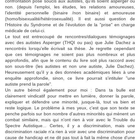
confrontation pose soucis aux autistes, qu'ils soient asperger ou
non. (depuis l'emploi, les études, les relations amoureuses,
l'identité personnelle (binaire /non binaire) et amoureuse
(homo/bisexualité/hétérosexualité). Il est aussi question de
l'Histoire du Syndrome et de l'évolution de la "prise" en charge
médicale de celui-ci.
Le tout est entrecoupé de rencontres/dialogues témoignages
avec des autistes Asperger (THQI ou pas) que Julie Dachez a
rencontrés lorsqu'elle écrivait sa thèse. Je regrette cependant
que ces témoignages ne soient pas plus nombreux et plus
approfondis, afin que le contenu du livre soit plus raccord avec
son sous-titre (les autistes et non une autiste, Julie Dachez).
Heureusement qu'il y a des données académiques liées à une
enquête approfondie, sinon, ce livre pourrait s'intituler "une
autiste prend la parole".
Un autre bémol également pour moi : Dans ta bulle est
clairement vindicatif pour mettre en lumière, donner la parole,
expliquer et défendre une minorité, jusque-là, tout va bien et
reste logique. Le problème à mes yeux, c'est que son texte se
penche parfois sur bon nombre d'autres minorités qui mènent un
combat similaire, mais qui n'ont rien à voir avec le Trouble du
Spectre Autistique... Certes, il y a discrimination, mais une
discrimination raciale n'a rien à voir avec une discrimination pour
cause de handicap et ne dit pas tout à fait la même chose d'une