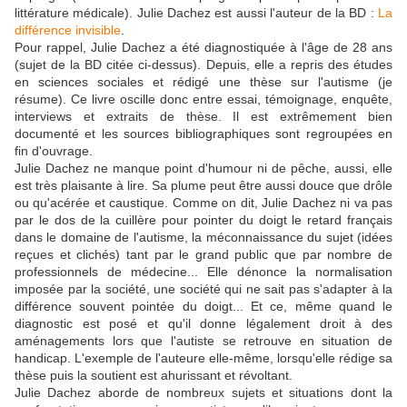
littérature médicale). Julie Dachez est aussi l'auteur de la BD :
La
différence invisible
.
Pour rappel, Julie Dachez a été diagnostiquée à l'âge de 28 ans
(sujet de la BD citée ci-dessus). Depuis, elle a repris des études
en sciences sociales et rédigé une thèse sur l'autisme (je
résume). Ce livre oscille donc entre essai, témoignage, enquête,
interviews et extraits de thèse. Il est extrêmement bien
documenté et les sources bibliographiques sont regroupées en
fin d'ouvrage.
Julie Dachez ne manque point d'humour ni de pêche, aussi, elle
est très plaisante à lire. Sa plume peut être aussi douce que drôle
ou qu'acérée et caustique. Comme on dit, Julie Dachez ni va pas
par le dos de la cuillère pour pointer du doigt le retard français
dans le domaine de l'autisme, la méconnaissance du sujet (idées
reçues et clichés) tant par le grand public que par nombre de
professionnels de médecine... Elle dénonce la normalisation
imposée par la société, une société qui ne sait pas s'adapter à la
différence souvent pointée du doigt... Et ce, même quand le
diagnostic est posé et qu'il donne légalement droit à des
aménagements lors que l'autiste se retrouve en situation de
handicap. L'exemple de l'auteure elle-même, lorsqu'elle rédige sa
thèse puis la soutient est ahurissant et révoltant.
Julie Dachez aborde de nombreux sujets et situations dont la