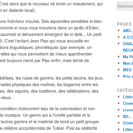
... C'est alors que le nouveau né émet un miaulement, qui
Email
 en dialecte local).
une fraîcheur inouïes. Des aquarelles sensibles si bien
PAGES
 comme si nous nous trouvions dans un jardin d'Eden,
ABC..
 pauvreté et dénuement émergent de-ci delà... Un petit
A.V.C 
. C'est l'enfant Jean Piso qui nous accueille en
CHAL
ions linguistiques, phonétiques (par exemple, on
RECA
turelles qui nous permettent de mieux appréhender
Ma PA
 est toujours narré par Piso enfin, mais teinté de
Mes 
MES 
Prix 
ises, les ruses de gamins, les petits larcins, les jeux,
rimades physiques des maîtres, les bagarres entre les
CATÉG
nes, des espoirs, des traditions, des célébrations, des
Litté
 vieux.
Ciné
ccordéon (instrument issu de la colonisation et non
Livre
la musique. Un gamin qui a l'oreille parfaite et la
BD...
'autres gamins et le matériel de bord un petit groupe.
Ciném
e célèbre accordéoniste de Tuléar. Puis sa célébrité
Littér