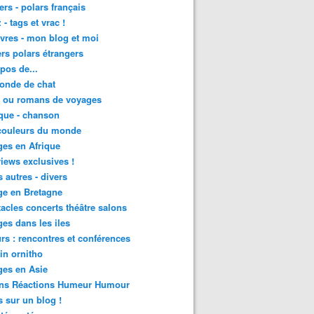
lers - polars français
 - tags et vrac !
ivres - mon blog et moi
lers polars étrangers
pos de...
onde de chat
s ou romans de voyages
que - chanson
couleurs du monde
es en Afrique
views exclusives !
s autres - divers
ge en Bretagne
acles concerts théâtre salons
es dans les iles
rs : rencontres et conférences
in ornitho
es en Asie
ons Réactions Humeur Humour
 sur un blog !