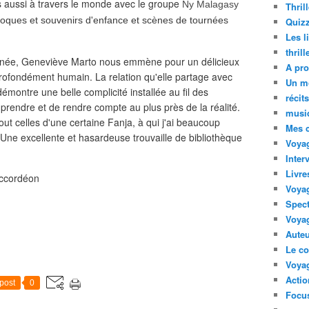
is aussi à travers le monde avec le groupe
Ny Malagasy
Thril
 époques et souvenirs d'enfance et scènes de tournées
Quizz
Les l
thril
sinée, Geneviève Marto nous emmène pour un délicieux
A pro
 profondément humain. La relation qu'elle partage avec
Un m
émontre une belle complicité installée au fil des
récit
mprendre et de rendre compte au plus près de la réalité.
musi
out celles d'une certaine Fanja, à qui j'ai beaucoup
Mes 
Une excellente et hasardeuse trouvaille de bibliothèque
Voyag
Inter
Livre
accordéon
Voya
Spect
Voyag
Auteu
Le co
Voyag
Acti
post
0
Focus