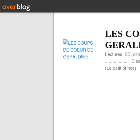
LES CO
GERAL
Lectures, BD, cin
.................. 
(Le petit prince)