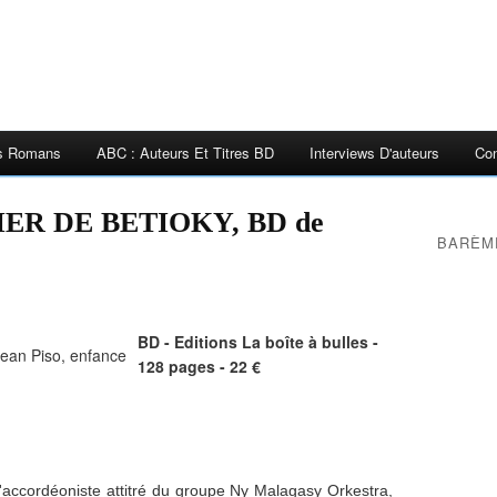
es Romans
ABC : Auteurs Et Titres BD
Interviews D'auteurs
Con
ER DE BETIOKY, BD de
BARÈM
BD - Editions La boîte à bulles -
128 pages - 22 €
l'accordéoniste attitré du groupe Ny Malagasy Orkestra,