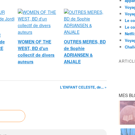
appar
Voyag
Voyag
Le co
Le co
Netfl
R
Voya
de
WOMEN OF THE
OUTRES MERES, BD
Chall
RE
WEST, BD d'un
de Sophie
collectif de divers
ADRIANSEN &
ARTIC
auteurs
ANJALE
L'ENFANT CELESTE, de... »
MES BL