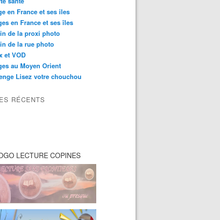
té santé
e en France et ses iles
es en France et ses îles
in de la proxi photo
in de la rue photo
ix et VOD
ges au Moyen Orient
enge Lisez votre chouchou
LES RÉCENTS
OGO LECTURE COPINES