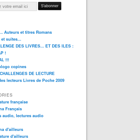
.. Auteurs et titres Romans
et suites...
LENGE DES LIVRES... ET DES ILES :
P !
L !!!
blogo copines
CHALLENGES DE LECTURE
des lecteurs Livres de Poche 2009
ORIES
rature française
ma Français
s audio, lectures audio
a d'ailleurs
ature d'ailleurs