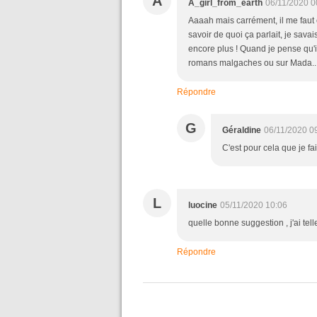
A
A_girl_from_earth
06/11/2020 0
Aaaah mais carrément, il me faut 
savoir de quoi ça parlait, je savais 
encore plus ! Quand je pense qu'i
romans malgaches ou sur Mada... et
Répondre
G
Géraldine
06/11/2020 0
C'est pour cela que je fai
L
luocine
05/11/2020 10:06
quelle bonne suggestion , j'ai t
Répondre