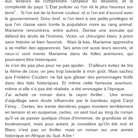
aux lecteurs de comprendre l'ampleur du désastre, et la
complexité du pays "L'Etat policier où l'on vit le plus heureux sur
terre"... Si l'on est de la bonne couleur, et si l'on est d'accord avec
le gouvernement. Donc bref, si l'on tient à ses petits privilèges et
que l'on classe sans honte la population noire au rang animal.
Marianne rencontrera, entre autres, Denise une avocate qui
défend les droits de l'homme, Victor, un chirurgien blanc à priori
sans histoire et bien favorisé... Mais là-bas, Marianne apprendra
à se méfier des apparences. Ses amis ont aussi leurs secrets, et
ceux-ci vont mener Marianne dans de folles aventures, qui
pourraient être historiques.
Je n'en dis pas plus pour ne pas spoiler... D'ailleurs évitez de lire
la 4ème de couv, un peu trop bavarde à mon goût. Mais sachez
que Frédéric Couderc ne fait que glisser des personnages fictifs
dans des faits historiques. Et même cette fameuse aventure,
même si elle n'a pas été réalisée, a été envisagée à l'époque.
J'ai acheté ce roman dans le rayon thriller... Une erreur
d'aiguillage sans doute influencée par le bandeau signé Caryl
Férey... Certes, les trente dernières pages montent terriblement
en tension et en suspense, certes, on sent tout au long du roman
qu'il va se passer quelque chose d'immense, de grandiose et de
bouleversant, mais pour autant, je considère qu'Un été noir et
Blanc n'est pas un thriller, mais un roman sur une année
historique en Afrique du Sud. A lire !