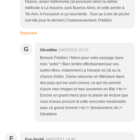
Depuis, assez métronome j'ai poursuivi selon la même
méthode à La Havane, puis Buenos Aires, et cette année à
Tel-Aviv. A l'occasion si ça vous tente...Tous au Livre de poche
(cet été pour le dernier) Chaleureusement, Frédéric
Répondre
G
Géraldine
24/02/2021 19:23
Bonsoir Frédéric ! Merci pour votre passage dans
mon "antre" ! Bien tentée effectivement par vos
autres titres, notamment La Havane où j'ai eu la
chance d'aller. J'aime retourner en littérature dans
des pays qui me sont connus, ce qui me permet
d'avoir mes images et mes souvenirs en tête !<br />
Encore un grand merci pour le plaisir de lecture que
vous m'avez procuré et cette rencontre inestimable
avec ce grand homme !<br /> Sincèrement,<br />
Géraldine
E
Eve-Yeshé
24/02/2021 14:40