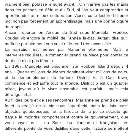
vraiment bien potassé le sujet avant... On n'arrive pas les mains
dans les poches en Afrique du Sud, si l'on veut comprendre et
appréhender au mieux cette nation. Aussi, cette lecture fut pour
moi non pas forcément un apprentissage, mais une bonne piqûre
de rappel.
Ancien reporter en Afrique du Sud sous Mandela, Frédéric
Couder vit encore la moitié de l'année là-bas. Autant dire qu'il
maîtrise parfaitement son sujet et le rend très accessible.
La narration est menée par Marianne elle-même. Mais, à
intervalles réguliers, le romancier prend sa place pour conter ce
dont elle n'est pas témoin.
En 1967, Mandela est prisonnier sur Robben Island depuis 4
ans... Quatre millions de blancs dominent vingt millions de noirs,
et le démantèlement du fameux District 6, à Cap Town,
commence et échauffe tout le monde. District 6 est un quartier
mixte, joyeux où le vivre ensemble est parfait... mais cela
dérange l'Etat.
Au fil des jours et de ses rencontres, Marianne se prend de plein
fouet la réalité de la vie sous l'apartheid, sous les lois aussi
abjectes qu'ubuesques, et la férocité de la police secrète qui
traque le moindre comportement contre le gouvernement, que
vous soyez noir... ou Boer... ou blanche et française. Les
différents points de vues distillés dans cette histoire permettent