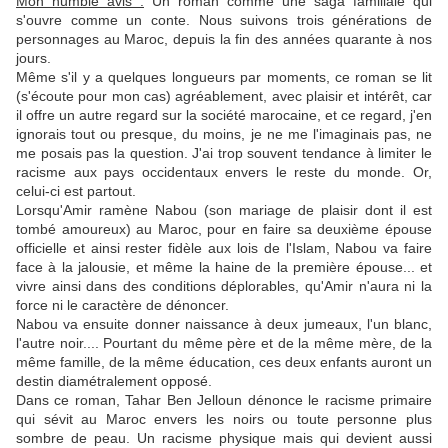
Mon humble avis :
Un roman comme une saga familiale qui
s'ouvre comme un conte. Nous suivons trois générations de
personnages au Maroc, depuis la fin des années quarante à nos
jours.
Même s'il y a quelques longueurs par moments, ce roman se lit
(s'écoute pour mon cas) agréablement, avec plaisir et intérêt, car
il offre un autre regard sur la société marocaine, et ce regard, j'en
ignorais tout ou presque, du moins, je ne me l'imaginais pas, ne
me posais pas la question. J'ai trop souvent tendance à limiter le
racisme aux pays occidentaux envers le reste du monde. Or,
celui-ci est partout.
Lorsqu'Amir ramène Nabou (son mariage de plaisir dont il est
tombé amoureux) au Maroc, pour en faire sa deuxième épouse
officielle et ainsi rester fidèle aux lois de l'Islam, Nabou va faire
face à la jalousie, et même la haine de la première épouse... et
vivre ainsi dans des conditions déplorables, qu'Amir n'aura ni la
force ni le caractère de dénoncer.
Nabou va ensuite donner naissance à deux jumeaux, l'un blanc,
l'autre noir.... Pourtant du même père et de la même mère, de la
même famille, de la même éducation, ces deux enfants auront un
destin diamétralement opposé.
Dans ce roman, Tahar Ben Jelloun dénonce le racisme primaire
qui sévit au Maroc envers les noirs ou toute personne plus
sombre de peau. Un racisme physique mais qui devient aussi