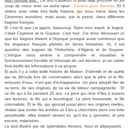
Mon humble avis :
Ce duo d'auteurs m'avait déjà procurer un joli
coup de coeur avec un autre opus :
Facteur pour femmes
. Et il
réitère avec cette très belle histoire, qui nous mène dans les
Cévennes inondées, mais aussi, par le passé, dans différents
bagnes français.
Et c'est là que j'ai appris, beaucoup. Dans mon esprit, le bagne,
c'était Cayenne et la Guyane, c'est tout. J'ai donc découvert ici
que les bagnes étaient à l'époque presque aussi nombreux que
les drapeaux français plantés en terres lointaines. Ici, il est
question des bagnes de l'Indochine, d'Algérie et de Guyane.
L'intrigue nous amène à comprendre et visualiser le
fonctionnement horrible et inhumain de ces derniers, et un cahier
final étoffe les informations à ce propos.
Et puis il y a cette belle histoire de filiation, d'identité et de quête
qui se déroule lors de conversation alors que le père et le fils,
entourés d'eau, n'ont pas d'échappatoire. Un père adoptif fier de
sa terre, de ses origines, de sa vie de labeur campagnarde... Et
ce fils qui a fui pendant 25 ans. Le père qui rêve d'îles à travers
ses lectures, le fils qui a bourlingué. Le père humaniste, le fils
colonialiste. Et le fils, qui ignorait jusqu'alors ses origines réelles,
réalise que toutes les années où il les a cherchées dans une fuite
perpétuelle, elles étaient devant lui, qu'il les a ignorées, et pire
encore, méprisées...
Le tout illustré par de splendides dessins, doux et dépaysants...