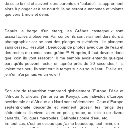
de suite le nid et suivent leurs parents en "balade". Ils apprennent
alors à plonger et à se nourrir Ils ne seront autonomes et volants
que vers 1 mois et demi.
Depuis la berge d'un étang, les Grèbes castagneux sont
assez faciles à observer. Par contre, ils sont vraiment durs durs à
photographier car se sont des plongeurs invétérés. Ils plongent
sans cesse... Résultat : Beaucoup de photos avec que de l'eau et
des restes de ronds, sans grèbe !!! Et après, il faut deviner dans
quel coin ils vont ressortir. Il me semble avoir entendu quelque
part qu'ils peuvent rester en apnée près de 30 secondes ! Ils
volent très peu, ils sont tout le temps sur ou sous l'eau. D'ailleurs,
je n'en n'ai jamais vu un voler !
Son aire de répartition comprend globalement l'Europe, l'Asie et
l'Afrique (d'ailleurs, j'en ai vu au Kenya). Les individus d'Europe
occidentale et d'Afrique du Nord sont sédentaires. Ceux d'Europe
septentrionale descende et viennent grossir les rangs des
sédentaires. Ils vivent alors en petit groupe, au milieu de divers
canards, Foulques macroules, Gallinules poule d'eau etc.
En tout cas, c'est un oiseau que j'aime beaucoup, tout mimi, un