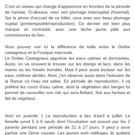
C'est un oiseau qui change d'apparence en fonction de la période
de l'année. Ci-dessus, voici son plumage internuptial (hivernal).
Sur la photo d'accueil de ce billet, vous avez son beau plumage
nuptial (printemps/été/reproduction). Ce dernier est bien plus
marqué et contrasté, avec une tâche jaune pâle aux
commissures du bec.
Vous pouvez voir ici la différence de taille entre le Grèbe
castagneux et la Foulque macroule.
Le Grèbe Castagneux apprécie les eaux calmes et dormantes.
Aussi, on va souvent le trouver sur les étangs et lacs, dans les
mares ou les fossés inondés. Mais il peut aussi évoluer sur les
eaux côtières abrités. Ainsi, j'en observe aussi dans l'estuaire de
la Rance où l'eau est salée. En période de reproduction, il va
préféré les cours d'eau calme, dont la végétation des berges lui
permet de camoufler son nid, qui sera flottant, fixé aux herbes et
fait de végétaux.
Voici un juvénile :) La reproduction a lieu d'avril à juillet. La
femelle pond 5 à 6 oeufs dont l'incubation est assuré par les 2
parents pendant une période de 21 à 27 jours. Il peut y avoir
parfois une 2ème couvée. Les jeunes sont nidifuges, ils quittent