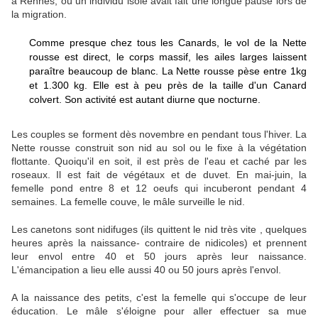
à Rennes, où un individu isolé avait fait une longue pause lors de
la migration.
Comme presque chez tous les Canards, le vol de la Nette
rousse est direct, le corps massif, les ailes larges laissent
paraître beaucoup de blanc. La Nette rousse pèse entre 1kg
et 1.300 kg. Elle est à peu près de la taille d'un Canard
colvert. Son activité est autant diurne que nocturne.
Les couples se forment dès novembre en pendant tous l'hiver. La
Nette rousse construit son nid au sol ou le fixe à la végétation
flottante. Quoiqu'il en soit, il est près de l'eau et caché par les
roseaux. Il est fait de végétaux et de duvet. En mai-juin, la
femelle pond entre 8 et 12 oeufs qui incuberont pendant 4
semaines. La femelle couve, le mâle surveille le nid.
Les canetons sont nidifuges (ils quittent le nid très vite , quelques
heures après la naissance- contraire de nidicoles) et prennent
leur envol entre 40 et 50 jours après leur naissance.
L'émancipation a lieu elle aussi 40 ou 50 jours après l'envol.
A la naissance des petits, c'est la femelle qui s'occupe de leur
éducation. Le mâle s'éloigne pour aller effectuer sa mue