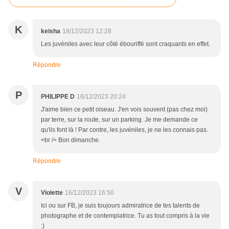
K
keisha
18/12/2023 12:28
Les juvéniles avec leur côté ébouriffé sont craquants en effet.
Répondre
P
PHILIPPE D
16/12/2023 20:24
J'aime bien ce petit oiseau. J'en vois souvent (pas chez moi)
par terre, sur la route, sur un parking. Je me demande ce
qu'ils font là ! Par contre, les juvéniles, je ne les connais pas.
<br /> Bon dimanche.
Répondre
V
Violette
16/12/2023 16:50
Ici ou sur FB, je suis toujours admiratrice de tes talents de
photographe et de contemplatrice. Tu as tout compris à la vie
:)