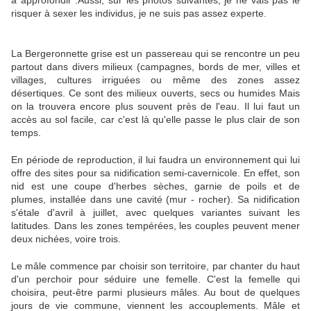
à approfondir :Aussi, sur les photos suivantes, je ne vais pas le
risquer à sexer les individus, je ne suis pas assez experte.
La Bergeronnette grise est un passereau qui se rencontre un peu
partout dans divers milieux (campagnes, bords de mer, villes et
villages, cultures irriguées ou même des zones assez
désertiques. Ce sont des milieux ouverts, secs ou humides Mais
on la trouvera encore plus souvent près de l'eau. Il lui faut un
accès au sol facile, car c'est là qu'elle passe le plus clair de son
temps.
En période de reproduction, il lui faudra un environnement qui lui
offre des sites pour sa nidification semi-cavernicole. En effet, son
nid est une coupe d'herbes sèches, garnie de poils et de
plumes, installée dans une cavité (mur - rocher). Sa nidification
s'étale d'avril à juillet, avec quelques variantes suivant les
latitudes. Dans les zones tempérées, les couples peuvent mener
deux nichées, voire trois.
Le mâle commence par choisir son territoire, par chanter du haut
d'un perchoir pour séduire une femelle. C'est la femelle qui
choisira, peut-être parmi plusieurs mâles. Au bout de quelques
jours de vie commune, viennent les accouplements. Mâle et