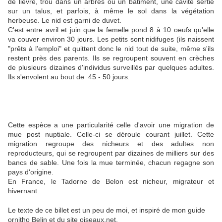
de lièvre, trou dans un arbres ou un bâtiment, une cavité sertie
sur un talus, et parfois, à même le sol dans la végétation
herbeuse. Le nid est garni de duvet.
C'est entre avril et juin que la femelle pond 8 à 10 oeufs qu'elle
va couver environ 30 jours. Les petits sont nidifuges (ils naissent
"prêts à l'emploi" et quittent donc le nid tout de suite, même s'ils
restent près des parents. Ils se regroupent souvent en crèches
de plusieurs dizaines d'individus surveillés par quelques adultes.
Ils s'envolent au bout de 45 - 50 jours.
Cette espèce a une particularité celle d'avoir une migration de
mue post nuptiale. Celle-ci se déroule courant juillet. Cette
migration regroupe des nicheurs et des adultes non
reproducteurs, qui se regroupent par dizaines de milliers sur des
bancs de sable. Une fois la mue terminée, chacun regagne son
pays d'origine.
En France, le Tadorne de Belon est nicheur, migrateur et
hivernant.
Le texte de ce billet est un peu de moi, et inspiré de mon guide
ornitho Belin et du site oiseaux.net.