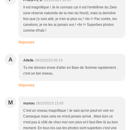
PHILIPPE D
03/11/2023 18:20
Il est magnifique ! Je le connais car il est l'emblême du Zwin
(une réserve naturelle de la mer du Nord), mais la dernière
fois que j'y suis allé, je n'en ai plus vu ! <br /> Par contre, les
canetons, je ne les ai jamais vus ! <br /> Superbes photos
comme d'hab !
Répondre
A
Aifelle
29/10/2023 06:10
Tu me donnes envie d'aller en Baie de Somme rapidement ..
c'est un bel oiseau.
Répondre
M
manou
28/10/2023 15:45
C'est un oiseau magnifique ! Je sais qu'on peut en voir en
Camargue mais cela ne m'est jamais arrivé...Mais bon ce
n'est pas à côté de chez moi non plus et il faut être là au bon
moment. En tous les cas tes photos sont superbes c'est une