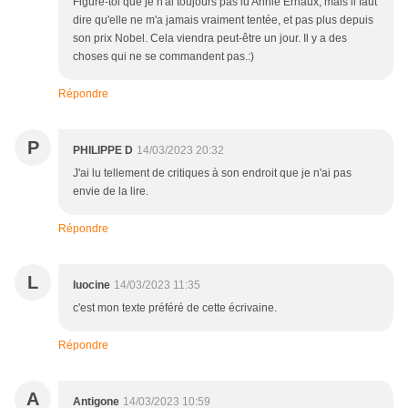
Figure-toi que je n'ai toujours pas lu Annie Ernaux, mais il faut
dire qu'elle ne m'a jamais vraiment tentée, et pas plus depuis
son prix Nobel. Cela viendra peut-être un jour. Il y a des
choses qui ne se commandent pas.:)
Répondre
P
PHILIPPE D
14/03/2023 20:32
J'ai lu tellement de critiques à son endroit que je n'ai pas
envie de la lire.
Répondre
L
luocine
14/03/2023 11:35
c'est mon texte préféré de cette écrivaine.
Répondre
A
Antigone
14/03/2023 10:59