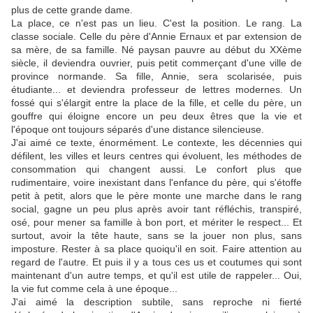
plus de cette grande dame.
La place, ce n'est pas un lieu. C'est la position. Le rang. La
classe sociale. Celle du père d'Annie Ernaux et par extension de
sa mère, de sa famille. Né paysan pauvre au début du XXème
siècle, il deviendra ouvrier, puis petit commerçant d'une ville de
province normande. Sa fille, Annie, sera scolarisée, puis
étudiante... et deviendra professeur de lettres modernes. Un
fossé qui s'élargit entre la place de la fille, et celle du père, un
gouffre qui éloigne encore un peu deux êtres que la vie et
l'époque ont toujours séparés d'une distance silencieuse.
J'ai aimé ce texte, énormément. Le contexte, les décennies qui
défilent, les villes et leurs centres qui évoluent, les méthodes de
consommation qui changent aussi. Le confort plus que
rudimentaire, voire inexistant dans l'enfance du père, qui s'étoffe
petit à petit, alors que le père monte une marche dans le rang
social, gagne un peu plus après avoir tant réfléchis, transpiré,
osé, pour mener sa famille à bon port, et mériter le respect... Et
surtout, avoir la tête haute, sans se la jouer non plus, sans
imposture. Rester à sa place quoiqu'il en soit. Faire attention au
regard de l'autre. Et puis il y a tous ces us et coutumes qui sont
maintenant d'un autre temps, et qu'il est utile de rappeler... Oui,
la vie fut comme cela à une époque...
J'ai aimé la description subtile, sans reproche ni fierté