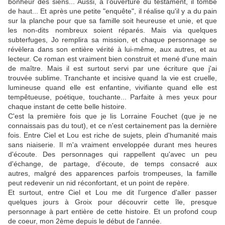
bonheur des siens... Aussi, à l'ouverture du testament, il tombe
de haut... Et après une petite "enquête", il réalise qu'il y a du pain
sur la planche pour que sa famille soit heureuse et unie, et que
les non-dits nombreux soient réparés. Mais via quelques
subterfuges, Jo remplira sa mission, et chaque personnage se
révèlera dans son entière vérité à lui-même, aux autres, et au
lecteur. Ce roman est vraiment bien construit et mené d'une main
de maître. Mais il est surtout servi par une écriture que j'ai
trouvée sublime. Tranchante et incisive quand la vie est cruelle,
lumineuse quand elle est enfantine, vivifiante quand elle est
tempêtueuse, poétique, touchante... Parfaite à mes yeux pour
chaque instant de cette belle histoire.
C'est la première fois que je lis Lorraine Fouchet (que je ne
connaissais pas du tout), et ce n'est certainement pas la dernière
fois. Entre Ciel et Lou est riche de sujets, plein d'humanité mais
sans niaiserie. Il m'a vraiment enveloppée durant mes heures
d'écoute. Des personnages qui rappellent qu'avec un peu
d'échange, de partage, d'écoute, de temps consacré aux
autres, malgré des apparences parfois trompeuses, la famille
peut redevenir un nid réconfortant, et un point de repère.
Et surtout, entre Ciel et Lou me dit l'urgence d'aller passer
quelques jours à Groix pour découvrir cette île, presque
personnage à part entière de cette histoire. Et un profond coup
de coeur, mon 2ème depuis le début de l'année.