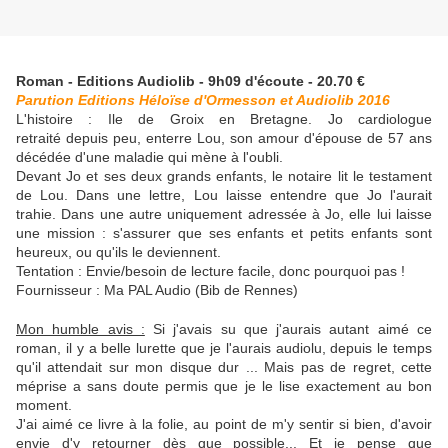
Roman - Editions Audiolib - 9h09 d'écoute - 20.70 €
Parution Editions Héloïse d'Ormesson et Audiolib 2016
L'histoire : Ile de Groix en Bretagne. Jo cardiologue
retraité depuis peu, enterre Lou, son amour d'épouse de 57 ans
décédée d'une maladie qui mène à l'oubli.
Devant Jo et ses deux grands enfants, le notaire lit le testament
de Lou. Dans une lettre, Lou laisse entendre que Jo l'aurait
trahie. Dans une autre uniquement adressée à Jo, elle lui laisse
une mission : s'assurer que ses enfants et petits enfants sont
heureux, ou qu'ils le deviennent.
Tentation : Envie/besoin de lecture facile, donc pourquoi pas !
Fournisseur : Ma PAL Audio (Bib de Rennes)
Mon humble avis :
Si j'avais su que j'aurais autant aimé ce
roman, il y a belle lurette que je l'aurais audiolu, depuis le temps
qu'il attendait sur mon disque dur ... Mais pas de regret, cette
méprise a sans doute permis que je le lise exactement au bon
moment.
J'ai aimé ce livre à la folie, au point de m'y sentir si bien, d'avoir
envie d'y retourner dès que possible... Et je pense que