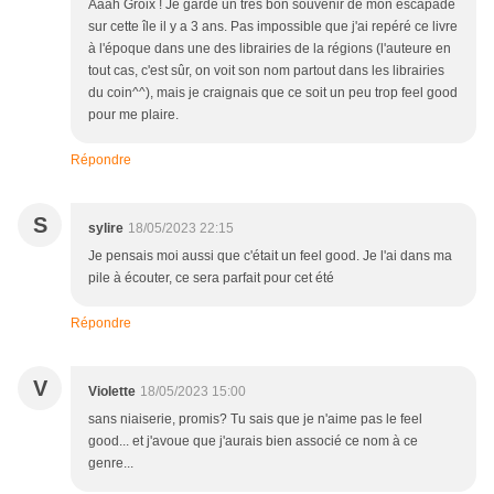
Aaah Groix ! Je garde un très bon souvenir de mon escapade
sur cette île il y a 3 ans. Pas impossible que j'ai repéré ce livre
à l'époque dans une des librairies de la régions (l'auteure en
tout cas, c'est sûr, on voit son nom partout dans les librairies
du coin^^), mais je craignais que ce soit un peu trop feel good
pour me plaire.
Répondre
S
sylire
18/05/2023 22:15
Je pensais moi aussi que c'était un feel good. Je l'ai dans ma
pile à écouter, ce sera parfait pour cet été
Répondre
V
Violette
18/05/2023 15:00
sans niaiserie, promis? Tu sais que je n'aime pas le feel
good... et j'avoue que j'aurais bien associé ce nom à ce
genre...