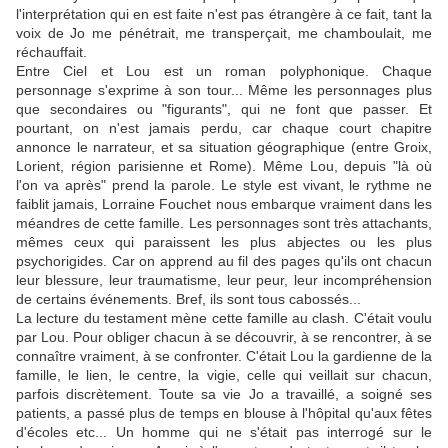
l'interprétation qui en est faite n'est pas étrangère à ce fait, tant la
voix de Jo me pénétrait, me transperçait, me chamboulait, me
réchauffait.
Entre Ciel et Lou est un roman polyphonique. Chaque
personnage s'exprime à son tour... Même les personnages plus
que secondaires ou "figurants", qui ne font que passer. Et
pourtant, on n'est jamais perdu, car chaque court chapitre
annonce le narrateur, et sa situation géographique (entre Groix,
Lorient, région parisienne et Rome). Même Lou, depuis "là où
l'on va après" prend la parole. Le style est vivant, le rythme ne
faiblit jamais, Lorraine Fouchet nous embarque vraiment dans les
méandres de cette famille. Les personnages sont très attachants,
mêmes ceux qui paraissent les plus abjectes ou les plus
psychorigides. Car on apprend au fil des pages qu'ils ont chacun
leur blessure, leur traumatisme, leur peur, leur incompréhension
de certains événements. Bref, ils sont tous cabossés...
La lecture du testament mène cette famille au clash. C'était voulu
par Lou. Pour obliger chacun à se découvrir, à se rencontrer, à se
connaître vraiment, à se confronter. C'était Lou la gardienne de la
famille, le lien, le centre, la vigie, celle qui veillait sur chacun,
parfois discrètement. Toute sa vie Jo a travaillé, a soigné ses
patients, a passé plus de temps en blouse à l'hôpital qu'aux fêtes
d'écoles etc... Un homme qui ne s'était pas interrogé sur le