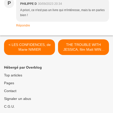
P
PHILIPPE D
30/09/2023 20:34
A priori, ce n'est pas un livre qui m'intéresse, mais tu en parles
bien !
Répondre
< LES CONFIDENCES, de
THE TROUBLE WITH
Marie NIMIER
JESSICA, film Matt WINN
(Festival du film britannique
de DINARD) >
Hébergé par Overblog
Top articles
Pages
Contact
Signaler un abus
C.G.U.