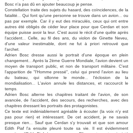
Bosc n'a pas dû en ajouter beaucoup je pense.
Constellation traite des sujets du hasard, des coïncidences, de la
fatalité... Qui font qu'une personne se trouve dans un avion... ou
pas par exemple. Car il y eut des miraculés, ceux qui ont entre
autres été obligés de céder leur place pour que Cerdan et son
équipe puisse avoir la leur. C'est aussi le récit d'une quête après
l'accident... Celle, au fil des ans, du violon de Ginette Neveu,
d'une valeur inestimable, dont ne fut à priori retrouvé que
l'archet.
Adrien Bosc dresse aussi le portrait d'une époque en plein
changement... Après la 2ème Guerre Mondiale, l'avion devient un
moyen de transport public, et non de transport militaire. C'est
l'apparition de "l'Homme pressé", celui qui prend l'avion au lieu
du bateau, qui sillonne le monde... l'éclosion de la
mondialisation... L'avion annule les distances, et raccourcit le
temps.
Adrien Bosc alterne les chapitres traitant de l'avion, de son
avancée, de l'accident, des secours, des recherches, avec des
chapitres dressant les portraits des protagonistes.
Ce texte est indéniablement agréable à écouter (la voix n'y est
pas pour rien) et intéressant. De cet accident, je ne savais
presque rien... Sauf que Cerdan s'y trouvait et que son amour
Edith Piaf l'a ensuite pleuré toute sa vie. Il est évidemment