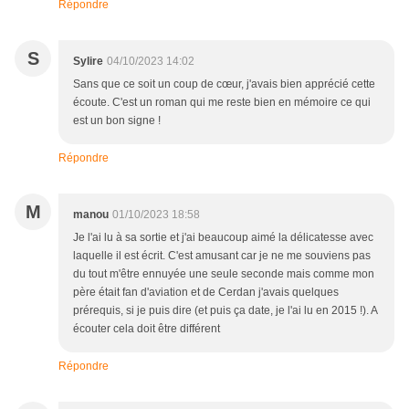
Répondre
S
Sylire
04/10/2023 14:02
Sans que ce soit un coup de cœur, j'avais bien apprécié cette
écoute. C'est un roman qui me reste bien en mémoire ce qui
est un bon signe !
Répondre
M
manou
01/10/2023 18:58
Je l'ai lu à sa sortie et j'ai beaucoup aimé la délicatesse avec
laquelle il est écrit. C'est amusant car je ne me souviens pas
du tout m'être ennuyée une seule seconde mais comme mon
père était fan d'aviation et de Cerdan j'avais quelques
prérequis, si je puis dire (et puis ça date, je l'ai lu en 2015 !). A
écouter cela doit être différent
Répondre