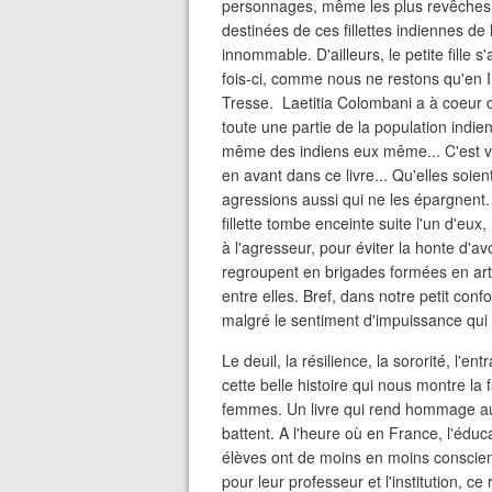
personnages, même les plus revêches. 
destinées de ces fillettes indiennes de
innommable. D'ailleurs, le petite fille s
fois-ci, comme nous ne restons qu'en I
Tresse. Laetitia Colombani a à coeur d
toute une partie de la population indien
même des indiens eux même... C'est vr
en avant dans ce livre... Qu'elles soien
agressions aussi qui ne les épargnent. 
fillette tombe enceinte suite l'un d'eux,
à l'agresseur, pour éviter la honte d'av
regroupent en brigades formées en art
entre elles. Bref, dans notre petit confo
malgré le sentiment d'impuissance qui 
Le deuil, la résilience, la sororité, l'en
cette belle histoire qui nous montre la
femmes. Un livre qui rend hommage aux
battent. A l'heure où en France, l'éduca
élèves ont de moins en moins conscien
pour leur professeur et l'institution, ce