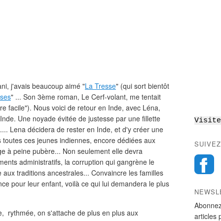
ni, j'avais beaucoup aimé "
La Tresse
" (qui sort bientôt
uses
" ... Son 3ème roman, Le Cerf-volant, me tentait
ure facile"). Nous voici de retour en Inde, avec Léna,
Inde. Une noyade évitée de justesse par une fillette
Visite
... Lena décidera de rester en Inde, et d'y créer une
s toutes ces jeunes indiennes, encore dédiées aux
SUIVEZ
e à peine pubère... Non seulement elle devra
ents administratifs, la corruption qui gangrène le
e aux traditions ancestrales... Convaincre les familles
nce pour leur enfant, voilà ce qui lui demandera le plus
NEWSL
Abonnez
ée, rythmée, on s'attache de plus en plus aux
articles 