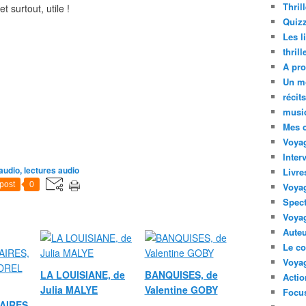
Thril
t surtout, utile !
Quizz
Les l
thril
A pro
Un m
récit
musi
Mes 
Voyag
Inter
audio, lectures audio
Livre
post
0
Voya
Spect
Voyag
Auteu
Le co
Voyag
LA LOUISIANE, de
BANQUISES, de
Acti
Julia MALYE
Valentine GOBY
Focus
AIRES,