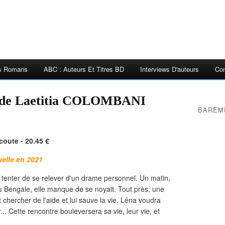
es Romans
ABC : Auteurs Et Titres BD
Interviews D'auteurs
Con
de Laetitia COLOMBANI
BARÈM
coute - 20.45 €
uelle en 2021
r tenter de se relever d'un drame personnel. Un matin,
du Bengale, elle manque de se noyait. Tout près, une
urt chercher de l'aide et lui sauve la vie. Léna voudra
r... Cette rencontre bouleversera sa vie, leur vie, et