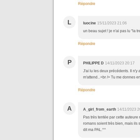
Répondre
L
luocine
15/11/2023 21:06
un beau sujet ! je n'ai pas lu "la t
Répondre
P
PHILIPPE D
14/11/2023 20:17
J'ai lu les deux précédents. Il n'y
m'attend...<br /> Tu me donnes envi
Répondre
A
A_girl_from_earth
14/11/2023 2
Pas très tentée par cette auteure
romans soient très bien, mais ils
dit ma PAL.^^