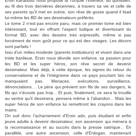
Ersin Karabulut nous propose la Turquie l'intérieur, du quotidien,
au fil des trois dernières décennies, à travers sa vie et celle de
ses parents qu'il met en scène, son rêve de gosse quand il lisait
lui-même les BD de ses dessinateurs préférés.
Le tome 2 n'est pas encore paru, mais ce premier tome est bien
intéressant, tout en offrant l'aspect ludique et divertissant du
format BD, avec des dessins très expressifs, même si pas
forcément de mon goût pour ce qui est des visages. Les décors
sont parfaits !
Issu d'un milieu modeste (parents instituteurs) et vivant dans une
triste banlieue, Ersin nous dévoile son enfance, sa passion pour
les BD et les super héros, son rêve secret de devenir
dessinateur. Mais déjà, à cette époque, les signes du retour du
conservatisme et de l'intégrisme dans ce pays pourtant laïc ne
manquaient pas. Menaces, exécutions, surveillance,
dénonciations.... Le père qui prévient son fils de ses dangers, le
fils qui n'écoute pas trop... Et puis, finalement, ce sera la trouille
au ventre qu'il dessinera, pensera même à l'abandon... Mais les
super héros de son enfance lui remettront les crayons dans les
mains.
On suit donc l'acharnement d'Ersin ado, puis étudiant et enfin
jeune adulte à devenir dessinateur, son ascension qui mènera à
la reconnaissance et au succès dans la presse satirique... En
parallèle, une autre ascension, celle d'Erdogan, maintenant