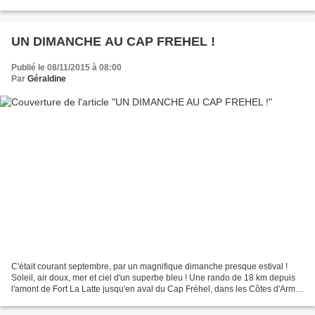
pour aujourd'hui...
UN DIMANCHE AU CAP FREHEL !
Publié le 08/11/2015 à 08:00
Par
Géraldine
C'était courant septembre, par un magnifique dimanche presque estival !
Soleil, air doux, mer et ciel d'un superbe bleu ! Une rando de 18 km depuis
l'amont de Fort La Latte jusqu'en aval du Cap Fréhel, dans les Côtes d'Armor
(22). Impossible de se perdre...