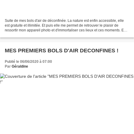
Suite de mes bols d'air de déconfinée. La nature est enfin accessible, elle
est gratuite et illimitée. Et puis elle me permet de retrouver le plaisir de
ressortir mon appareil photo et d'immortaliser ces lieux et ces moments. En
premier, la rando de "La...
MES PREMIERS BOLS D'AIR DECONFINES !
Publié le 06/06/2020 à 07:00
Par
Géraldine