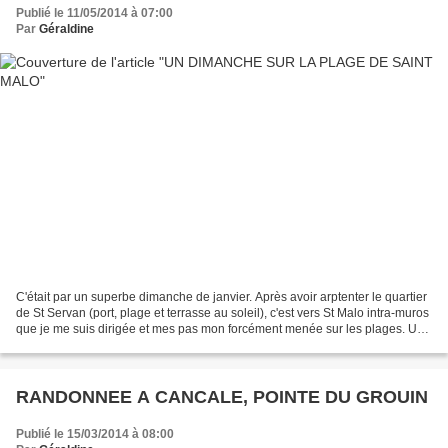
Publié le 11/05/2014 à 07:00
Par
Géraldine
C'était par un superbe dimanche de janvier. Après avoir arptenter le quartier
de St Servan (port, plage et terrasse au soleil), c'est vers St Malo intra-muros
que je me suis dirigée et mes pas mon forcément menée sur les plages. Un
moment délicieux, calme...
RANDONNEE A CANCALE, POINTE DU GROUIN
Publié le 15/03/2014 à 08:00