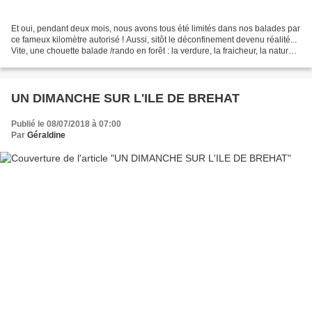
Et oui, pendant deux mois, nous avons tous été limités dans nos balades par
ce fameux kilomètre autorisé ! Aussi, sitôt le déconfinement devenu réalité...
Vite, une chouette balade /rando en forêt : la verdure, la fraicheur, la nature,
la tranquillité.......
UN DIMANCHE SUR L'ILE DE BREHAT
Publié le 08/07/2018 à 07:00
Par
Géraldine