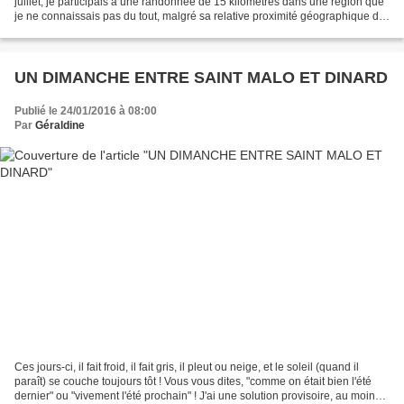
juillet, je participais à une randonnée de 15 kilomètres dans une région que
je ne connaissais pas du tout, malgré sa relative proximité géographique de
Rennes : Le golfe du Morbihan....
UN DIMANCHE ENTRE SAINT MALO ET DINARD
Publié le 24/01/2016 à 08:00
Par
Géraldine
Ces jours-ci, il fait froid, il fait gris, il pleut ou neige, et le soleil (quand il
paraît) se couche toujours tôt ! Vous vous dites, "comme on était bien l'été
dernier" ou "vivement l'été prochain" ! J'ai une solution provisoire, au moins