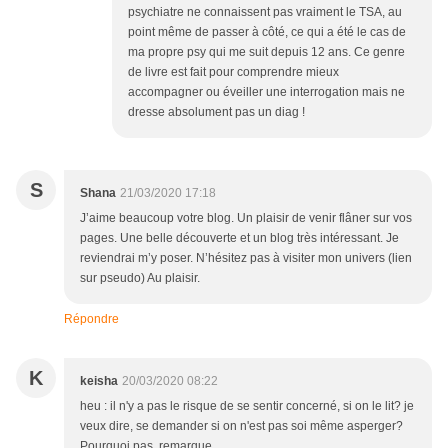
psychiatre ne connaissent pas vraiment le TSA, au
point même de passer à côté, ce qui a été le cas de
ma propre psy qui me suit depuis 12 ans. Ce genre
de livre est fait pour comprendre mieux
accompagner ou éveiller une interrogation mais ne
dresse absolument pas un diag !
S
Shana
21/03/2020 17:18
J’aime beaucoup votre blog. Un plaisir de venir flâner sur vos
pages. Une belle découverte et un blog très intéressant. Je
reviendrai m’y poser. N’hésitez pas à visiter mon univers (lien
sur pseudo) Au plaisir.
Répondre
K
keisha
20/03/2020 08:22
heu : il n'y a pas le risque de se sentir concerné, si on le lit? je
veux dire, se demander si on n'est pas soi même asperger?
Pourquoi pas, remarque...