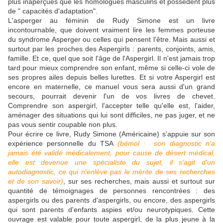
plus inaperçues que les homologues masculins et possèdent plus
de " capacités d'adaptation".
L'asperger au féminin de Rudy Simone est un livre
incontournable, que doivent vraiment lire les femmes porteuse
du syndrome Asperger ou celles qui pensent l'être. Mais aussi et
surtout par les proches des Aspergirls : parents, conjoints, amis,
famille. Et ce, quel que soit l'âge de l'Aspergirl. Il n'est jamais trop
tard pour mieux comprendre son enfant, même si celle-ci vole de
ses propres ailes depuis belles lurettes. Et si votre Aspergirl est
encore en maternelle, ce manuel vous sera aussi d'un grand
secours, pourrait devenir l'un de vos livres de chevet.
Comprendre son aspergirl, l'accepter telle qu'elle est, l'aider,
aménager des situations qui lui sont difficiles, ne pas juger, et ne
pas vous sentir coupable non plus.
Pour écrire ce livre, Rudy Simone (Américaine) s'appuie sur son
expérience personnelle du TSA
(bémol : son diagnostic n'a
jamais été validé médicalement, pour cause de désert médical,
elle est devenue une spécialiste du sujet, il s'agit d'un
autodiagnostic, ce qui n'enlève pas le mérite de ses recherches
et de son savoir)
, sur ses recherches, mais aussi et surtout sur
quantité de témoignages de personnes rencontrées : des
aspergirls ou des parents d'aspergirls, ou encore, des aspergirls
qui sont parents d'enfants aspies et/ou neurotypiques. Cette
ouvrage est valable pour toute aspergirl, de la plus jeune à la