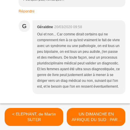
Répondre
G
Géraldine
20/03/2020 09:58
Oui et non... Car comme dirait certains qui ne
comprennent rien à ce qu'est vraiment le fait de vivre
avec un syndrome ou une pathologie, on est tous un
peu bipolaire, on est tous un peu autiste, j'en passe
et des meilleurs. De toute façon, seul un processus
pluridisciplinaire médical peut valider un diagnostic.
Et les femmes ayant été ultra sous diagnostiquée, ce
genre de livre peut justement aider à mener à se
diriger vers un diag médical ou non, suivant qui l'on
est, et le besoin que l'on en ressent éventuellement.
< ELEPHANT, de Martin
UN DIMANCHE EN
SUTER
AFRIQUE DU SUD : PARC
KRUGER 4/5 >