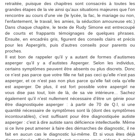
retraitée, puisque des chapitres sont consacrés à toutes les
grandes étapes de la vie ainsi qu'aux situations majeures que l'on
rencontre au cours d'une vie (le lycée, la fac, le mariage ou non,
l'enfantement, le travail, les amies, la séduction amoureuse etc.)
Dans chaque chapitre, le texte de Rudy Simone est entrecoupé
de courts et frappants témoignages de quelques phrases.
Ensuite, en encadrés gris, figurent des conseils clairs et précis
pour les Aspergirls, puis d'autres conseils pour parents ou
proches.
Il est bon de rappeler qu'il y a autant de formes d'autismes
asperger qu'il y a d'autistes Asperger. Selon les individus,
certains symptômes peuvent être absents ou plus discrets. Donc
ce n'est pas parce que votre fille ne fait pas ceci qu'elle n'est pas
asperger, et ce n'est pas non plus parce qu'elle fait cela qu'elle
est asperger. De plus, il est fort possible votre aspergirl ne
vous dise pas tout, loin de là, de sa vie intérieure... Sachez
également qu'il n'est nullement nécessaire d'être un génie pour
être diagnostiquée asperger : à partir de 70 de Q.I, si une
quantité nécessaire de symptômes sont là (dont des symptômes
incontourables), c'est suffisant pour être diagnostiquée autiste
asperger : c'est à dire autiste sans déficience intellectuelle. Même
si ce livre peut amener à faire des démarches de diagnostic, il ne
fait en aucun cas le diagnostic lui-même. Et si vous êtes déjà