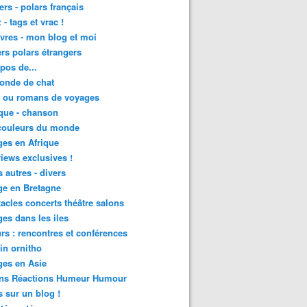
lers - polars français
 - tags et vrac !
ivres - mon blog et moi
lers polars étrangers
pos de...
onde de chat
s ou romans de voyages
que - chanson
couleurs du monde
es en Afrique
views exclusives !
s autres - divers
ge en Bretagne
acles concerts théâtre salons
es dans les iles
rs : rencontres et conférences
in ornitho
es en Asie
ons Réactions Humeur Humour
 sur un blog !