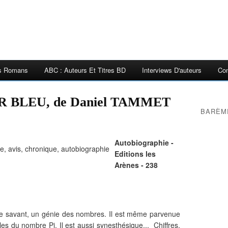
es Romans
ABC : Auteurs Et Titres BD
Interviews D'auteurs
Con
R BLEU, de Daniel TAMMET
BARÈM
Autobiographie -
Editions les
Arènes - 238
ste savant, un génie des nombres. Il est même parvenue
es du nombre Pi. Il est aussi synesthésique... Chiffres,