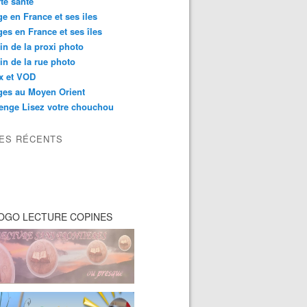
té santé
e en France et ses iles
es en France et ses îles
in de la proxi photo
in de la rue photo
ix et VOD
ges au Moyen Orient
enge Lisez votre chouchou
LES RÉCENTS
OGO LECTURE COPINES