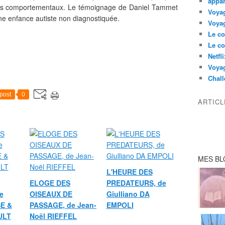
appar
ils comportementaux. Le témoignage de Daniel Tammet
Voyag
ne enfance autiste non diagnostiquée.
Voyag
Le co
Le co
Netfl
Voya
Chall
post
0
ARTIC
MES BL
L'HEURE DES
ELOGE DES
PREDATEURS, de
e
OISEAUX DE
Giulliano DA
E &
PASSAGE, de Jean-
EMPOLI
ULT
Noël RIEFFEL