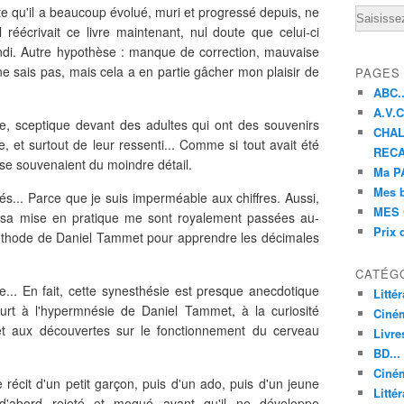
e qu'il a beaucoup évolué, muri et progressé depuis, ne
Email
il réécrivait ce livre maintenant, nul doute que celui-ci
ondi. Autre hypothèse : manque de correction, mauvaise
 ne sais pas, mais cela a en partie gâcher mon plaisir de
PAGES
ABC..
A.V.C 
ée, sceptique devant des adultes qui ont des souvenirs
CHAL
e, et surtout de leur ressenti... Comme si tout avait été
RECA
se souvenaient du moindre détail.
Ma PA
Mes 
tés... Parce que je suis imperméable aux chiffres. Aussi,
MES 
t sa mise en pratique me sont royalement passées au-
Prix 
éthode de Daniel Tammet pour apprendre les décimales
CATÉG
vre... En fait, cette synesthésie est presque anecdotique
Litté
urt à l'hypermnésie de Daniel Tammet, à la curiosité
Ciné
 et aux découvertes sur le fonctionnement du cerveau
Livre
BD...
Ciném
 récit d'un petit garçon, puis d'un ado, puis d'un jeune
Littér
t d'abord rejeté et moqué avant qu'il ne développe