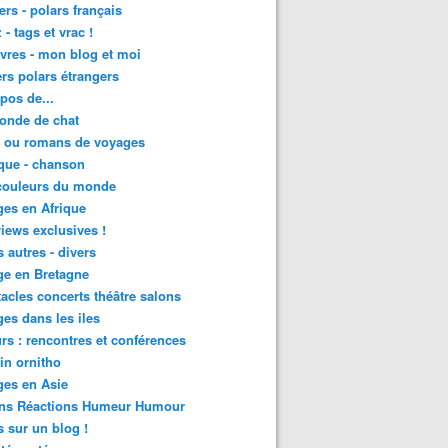
lers - polars français
 - tags et vrac !
ivres - mon blog et moi
lers polars étrangers
pos de...
onde de chat
s ou romans de voyages
que - chanson
couleurs du monde
es en Afrique
views exclusives !
s autres - divers
ge en Bretagne
acles concerts théâtre salons
es dans les iles
rs : rencontres et conférences
in ornitho
es en Asie
ons Réactions Humeur Humour
 sur un blog !