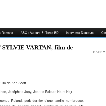
es Romans
ABC : Auteurs Et Titres BD
Interviews D'auteurs
Con
SYLVIE VARTAN, film de
BARÈM
Film de Ken Scott
ohen, Joséphine Japy, Jeanne Balibar, Naïm Naji
onde Roland, petit dernier d’une famille nombreuse.