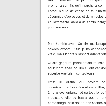
Roland naît avec un pied-bot qui l’e
promet à son fils qu’il marchera comm
Esther n’aura de cesse de tout mett
décennies d’épreuves et de miracles de l
bouleversante, celle d’un destin incro
pour son enfant.
Mon humble avis :
Ce film est l'ada
célèbre avocat... Que je ne connaissai
vraie, mais ignorais l'aspect adaptation
Quelle gageure parfaitement réussie
seulement 1h40 de film ! Tout est d
superbe énergie... contagieuse.
C'est un drame qui devient com
optimiste, manipulatrice et sans filtr
âme à ses enfants, et surtout le pet
médicaux, elle se battra bec et on
personnage, cela donne des scènes bi