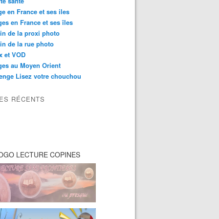
té santé
e en France et ses iles
es en France et ses îles
in de la proxi photo
in de la rue photo
ix et VOD
ges au Moyen Orient
enge Lisez votre chouchou
LES RÉCENTS
OGO LECTURE COPINES