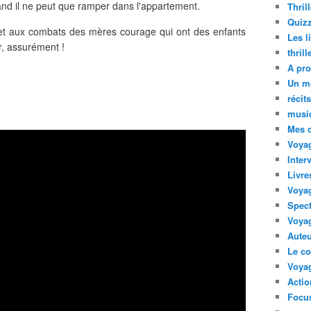
nd il ne peut que ramper dans l'appartement.
Thril
Quizz
e et aux combats des mères courage qui ont des enfants
Les l
ir, assurément !
thril
A pro
Un m
récit
musi
Mes 
Voyag
Inter
Livre
Voya
Spect
Voyag
Auteu
Le co
Voyag
Acti
Focus