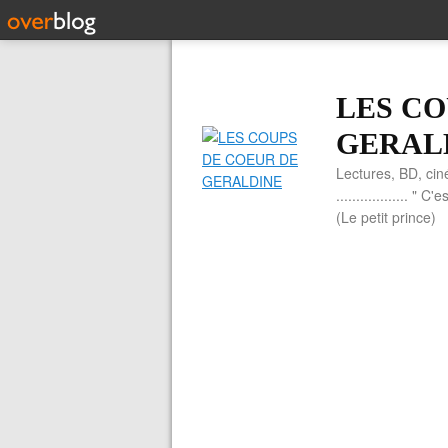
LES CO
GERAL
Lectures, BD, cin
.................. 
(Le petit prince)