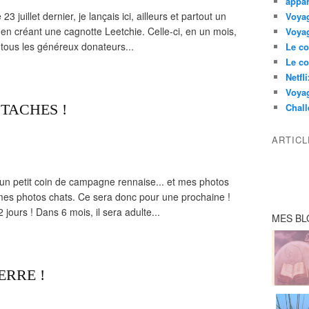
appar
 juillet dernier, je lançais ici, ailleurs et partout un
Voyag
n créant une cagnotte Leetchie. Celle-ci, en un mois,
Voyag
à tous les généreux donateurs...
Le co
Le co
Netfl
Voya
TACHES !
Chall
ARTIC
 un petit coin de campagne rennaise... et mes photos
 mes photos chats. Ce sera donc pour une prochaine !
jours ! Dans 6 mois, il sera adulte...
MES BL
ERRE !