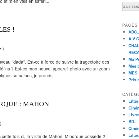
 et m'en vais en safari...
Email
PAGES
ES !
ABC..
A.V.C 
CHAL
e
)
RECA
Ma PA
veau "dada". Est-ce à force de suivre la tragectoire des
Mes 
félins ? Est-ce mon nouvel appareil photo avec un zoom
MES 
lques semaines, je prends...
Prix 
CATÉG
Litté
RQUE : MAHON
Ciné
Livre
BD...
)
Ciném
Littér
cette fois-ci, la visite de Mahon. Minorque possède 2