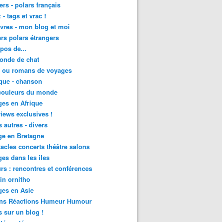
lers - polars français
 - tags et vrac !
ivres - mon blog et moi
lers polars étrangers
pos de...
onde de chat
s ou romans de voyages
que - chanson
couleurs du monde
es en Afrique
views exclusives !
s autres - divers
ge en Bretagne
acles concerts théâtre salons
es dans les iles
rs : rencontres et conférences
in ornitho
es en Asie
ons Réactions Humeur Humour
 sur un blog !