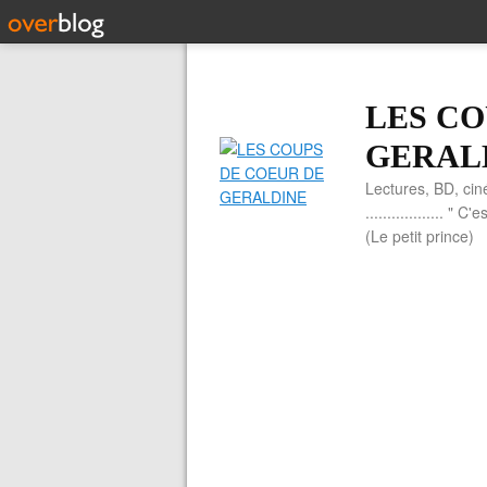
LES CO
GERAL
Lectures, BD, cin
.................. 
(Le petit prince)