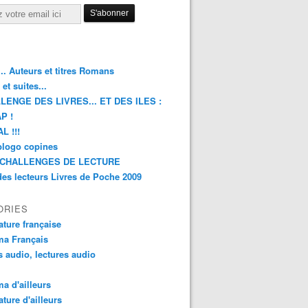
.. Auteurs et titres Romans
et suites...
LENGE DES LIVRES... ET DES ILES :
P !
L !!!
blogo copines
CHALLENGES DE LECTURE
des lecteurs Livres de Poche 2009
ORIES
rature française
ma Français
s audio, lectures audio
a d'ailleurs
ature d'ailleurs