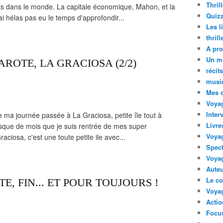
Thril
s dans le monde. La capitale économique, Mahon, et la
Quizz
'ai hélas pas eu le temps d'approfondir...
Les l
thril
A pro
Un m
ROTE, LA GRACIOSA (2/2)
récit
musi
Mes 
Voyag
Inter
 ma journée passée à La Graciosa, petite île tout à
Livre
esque de mois que je suis rentrée de mes super
Voya
iosa, c'est une toute petite ile avec...
Spect
Voyag
Auteu
Le co
E, FIN... ET POUR TOUJOURS !
Voyag
Acti
Focus