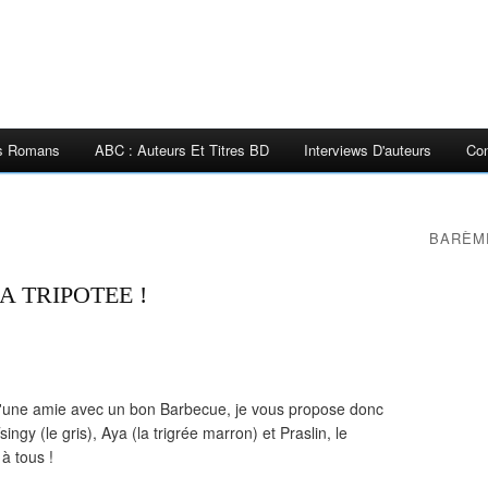
es Romans
ABC : Auteurs Et Titres BD
Interviews D'auteurs
Con
BARÈM
 TRIPOTEE !
n d'une amie avec un bon Barbecue, je vous propose donc
ngy (le gris), Aya (la trigrée marron) et Praslin, le
à tous !