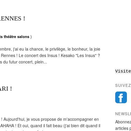
 RENNES !
s théâtre salons
)
re, j'ai eu la chance, le privilège, le bonheur, la joie
 Rennes ! Le concert des Insus ! Kesako "Les Insus" ?
 du futur concert, plein...
Visite
SUIVEZ
RI !
NEWSL
 ! Aujourd'hui, je vous propose de m'accompagner en
Abonnez
HAHAHA ! Et oui, quand il fait beau (j'ai bien dit quand il
articles 