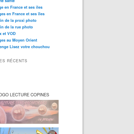
té santé
e en France et ses iles
es en France et ses îles
in de la proxi photo
in de la rue photo
ix et VOD
ges au Moyen Orient
enge Lisez votre chouchou
LES RÉCENTS
OGO LECTURE COPINES