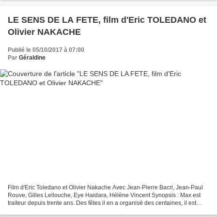
LE SENS DE LA FETE, film d'Eric TOLEDANO et
Olivier NAKACHE
Publié le 05/10/2017 à 07:00
Par
Géraldine
Film d'Eric Toledano et Olivier Nakache Avec Jean-Pierre Bacri, Jean-Paul
Rouve, Gilles Lellouche, Eye Haidara, Hélène Vincent Synopsis : Max est
traiteur depuis trente ans. Des fêtes il en a organisé des centaines, il est
même un peu au bout du parcours....