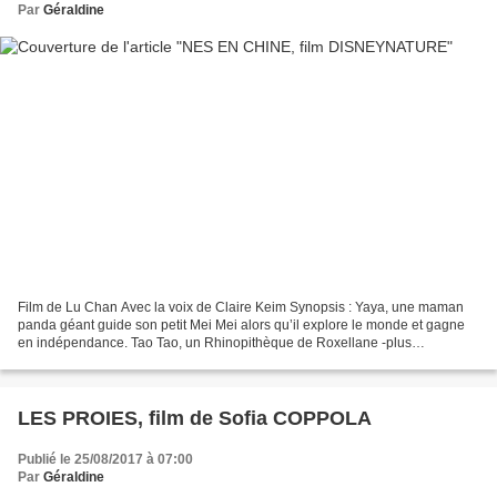
Par
Géraldine
Film de Lu Chan Avec la voix de Claire Keim Synopsis : Yaya, une maman
panda géant guide son petit Mei Mei alors qu’il explore le monde et gagne
en indépendance. Tao Tao, un Rhinopithèque de Roxellane -plus
communément appelé singe doré – âgé de deux...
LES PROIES, film de Sofia COPPOLA
Publié le 25/08/2017 à 07:00
Par
Géraldine