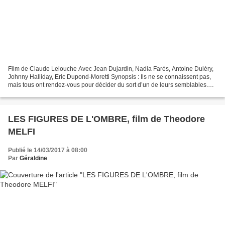
Film de Claude Lelouche Avec Jean Dujardin, Nadia Farès, Antoine Duléry,
Johnny Halliday, Eric Dupond-Moretti Synopsis : Ils ne se connaissent pas,
mais tous ont rendez-vous pour décider du sort d’un de leurs semblables.
Avant d’être juges, avocats ou...
LES FIGURES DE L'OMBRE, film de Theodore
MELFI
Publié le 14/03/2017 à 08:00
Par
Géraldine