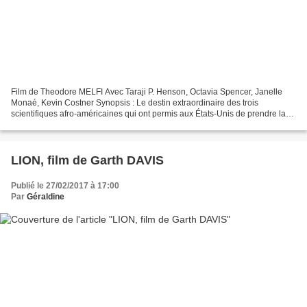
Film de Theodore MELFI Avec Taraji P. Henson, Octavia Spencer, Janelle
Monaé, Kevin Costner Synopsis : Le destin extraordinaire des trois
scientifiques afro-américaines qui ont permis aux États-Unis de prendre la
tête de la conquête spatiale, grâce à...
LION, film de Garth DAVIS
Publié le 27/02/2017 à 17:00
Par
Géraldine