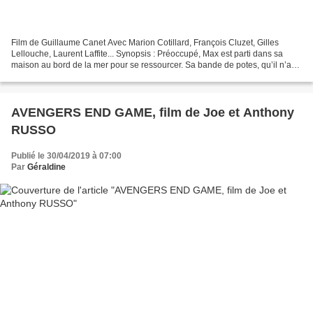
Film de Guillaume Canet Avec Marion Cotillard, François Cluzet, Gilles
Lellouche, Laurent Laffite... Synopsis : Préoccupé, Max est parti dans sa
maison au bord de la mer pour se ressourcer. Sa bande de potes, qu’il n’a
pas vue depuis plus de 3 ans débarque...
AVENGERS END GAME, film de Joe et Anthony
RUSSO
Publié le 30/04/2019 à 07:00
Par
Géraldine