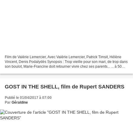
Film de Valérie Lemercier, Avec Valérie Lemercier, Patrick Timsit, Hélène
Vincent, Denis Podalydès Synopsis : Trop vieille pour son mari, de trop dans
son boulot, Marie-Francine doit retourner vivre chez ses parents... ... à 50
ans ! Infantilisée par...
GOST IN THE SHELL, film de Rupert SANDERS
Publié le 01/04/2017 à 07:00
Par
Géraldine