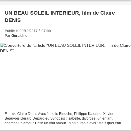
UN BEAU SOLEIL INTERIEUR, film de Claire
DENIS
Publié le 09/10/2017 à 07:00
Par
Géraldine
Film de Claire Denis Avec Juliette Binoche, Philippe Katerine, Xavier
Beauvois,Gérard Depardieu Synopsis : Isabelle, divorcée, un enfant,
cherche un amour. Enfin un vrai amour . Mon humble avis : Mais quel ennui,
quel ennui mortel ! D'ailleurs, à mi-film,...