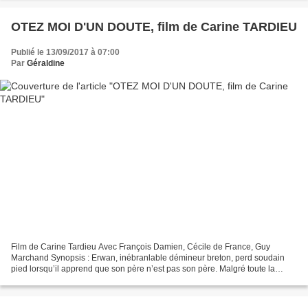
OTEZ MOI D'UN DOUTE, film de Carine TARDIEU
Publié le 13/09/2017 à 07:00
Par
Géraldine
Film de Carine Tardieu Avec François Damien, Cécile de France, Guy
Marchand Synopsis : Erwan, inébranlable démineur breton, perd soudain
pied lorsqu’il apprend que son père n’est pas son père. Malgré toute la
tendresse qu’il éprouve pour l’homme qui l’a...