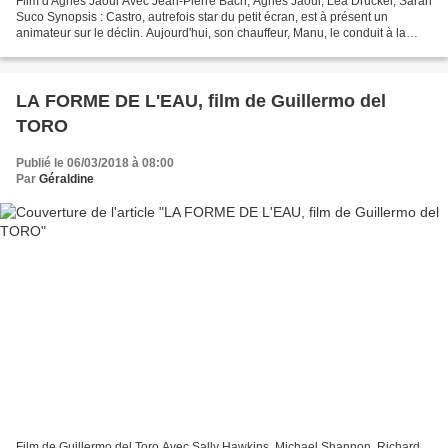
Film d'Agnès Jaoui Avec Jean-Pierre Bacri, Agnès Jaoui, Léa Drucker, Sarah
Suco Synopsis : Castro, autrefois star du petit écran, est à présent un
animateur sur le déclin. Aujourd'hui, son chauffeur, Manu, le conduit à la
pendaison de crémaillère de sa...
LA FORME DE L'EAU, film de Guillermo del
TORO
Publié le 06/03/2018 à 08:00
Par
Géraldine
Film de Guillermo del Toro Avec Sally Hawkins, Michael Shannon, Richard