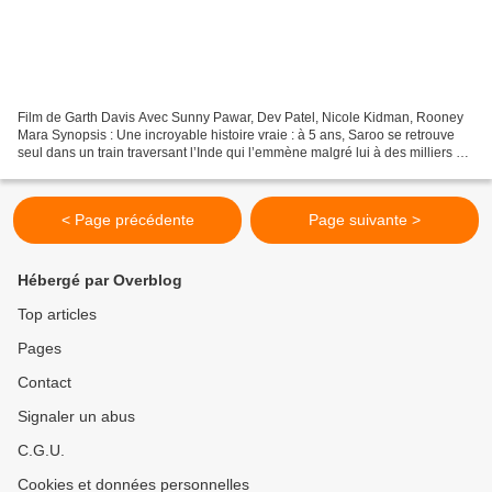
Film de Garth Davis Avec Sunny Pawar, Dev Patel, Nicole Kidman, Rooney
Mara Synopsis : Une incroyable histoire vraie : à 5 ans, Saroo se retrouve
seul dans un train traversant l’Inde qui l’emmène malgré lui à des milliers de
kilomètres de sa famille....
< Page précédente
Page suivante >
Hébergé par Overblog
Top articles
Pages
Contact
Signaler un abus
C.G.U.
Cookies et données personnelles