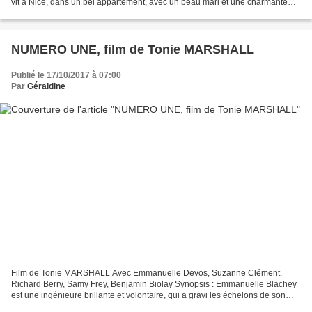
vit à Nice, dans un bel appartement, avec un beau mari et une charmante
ado. Mais le soir de Noël, sa fille la...
NUMERO UNE, film de Tonie MARSHALL
Publié le 17/10/2017 à 07:00
Par
Géraldine
Film de Tonie MARSHALL Avec Emmanuelle Devos, Suzanne Clément,
Richard Berry, Samy Frey, Benjamin Biolay Synopsis : Emmanuelle Blachey
est une ingénieure brillante et volontaire, qui a gravi les échelons de son
entreprise, le géant français de l'énergie,...