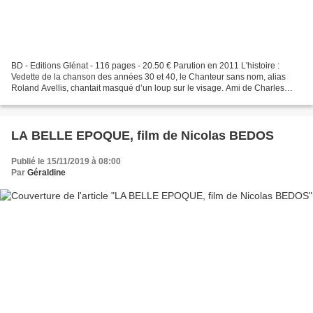
BD - Editions Glénat - 116 pages - 20.50 € Parution en 2011 L'histoire :
Vedette de la chanson des années 30 et 40, le Chanteur sans nom, alias
Roland Avellis, chantait masqué d’un loup sur le visage. Ami de Charles
Aznavour, bouffon et comptable d’Édith...
LA BELLE EPOQUE, film de Nicolas BEDOS
Publié le 15/11/2019 à 08:00
Par
Géraldine