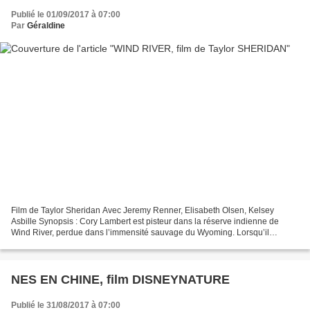
Publié le 01/09/2017 à 07:00
Par
Géraldine
Film de Taylor Sheridan Avec Jeremy Renner, Elisabeth Olsen, Kelsey
Asbille Synopsis : Cory Lambert est pisteur dans la réserve indienne de
Wind River, perdue dans l’immensité sauvage du Wyoming. Lorsqu’il
découvre le corps d’une femme en pleine nature,...
NES EN CHINE, film DISNEYNATURE
Publié le 31/08/2017 à 07:00