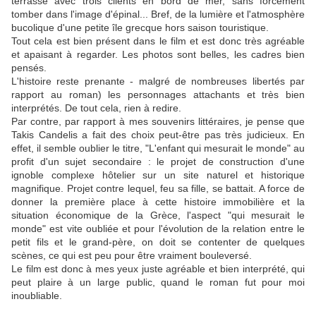
terrasse avec trois clients en bord de mer, sans forcément
tomber dans l'image d'épinal... Bref, de la lumière et l'atmosphère
bucolique d'une petite île grecque hors saison touristique.
Tout cela est bien présent dans le film et est donc très agréable
et apaisant à regarder. Les photos sont belles, les cadres bien
pensés.
L'histoire reste prenante - malgré de nombreuses libertés par
rapport au roman) les personnages attachants et très bien
interprétés. De tout cela, rien à redire.
Par contre, par rapport à mes souvenirs littéraires, je pense que
Takis Candelis a fait des choix peut-être pas très judicieux. En
effet, il semble oublier le titre, "L'enfant qui mesurait le monde" au
profit d'un sujet secondaire : le projet de construction d'une
ignoble complexe hôtelier sur un site naturel et historique
magnifique. Projet contre lequel, feu sa fille, se battait. A force de
donner la première place à cette histoire immobilière et la
situation économique de la Grèce, l'aspect "qui mesurait le
monde" est vite oubliée et pour l'évolution de la relation entre le
petit fils et le grand-père, on doit se contenter de quelques
scènes, ce qui est peu pour être vraiment bouleversé.
Le film est donc à mes yeux juste agréable et bien interprété, qui
peut plaire à un large public, quand le roman fut pour moi
inoubliable.