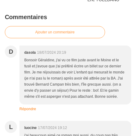
Commentaires
Ajouter un commentaire
D
dasola
18/07/2024 20:19
Bonsoir Géraldine, j'ai vu ce film juste avant le Moine et le
fusil et j'avoue que j'ai préféré écrire un billet sur ce dernier
film. Je me réjouissais de voir L'enfant qui mesurait le monde
(je n'ai pas lu le roman) après avoir été attirée par la BA. J'ai
trouvé Bernard Campan très bien, l'île grecque aussi. (on a
envie d'y passer un séjour) Pour le reste : bof. Et le gamin
même s'il est asperger n'est pas attachant. Bonne soirée.
Répondre
L
luocine
17/07/2024 19:12
j'ai beaucoup aimé ce roman moi aussi, du coup pas très