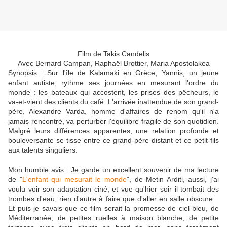
Film de Takis Candelis
Avec Bernard Campan, Raphaël Brottier, Maria Apostolakea
Synopsis :
Sur l'île de Kalamaki en Grèce, Yannis, un jeune
enfant autiste, rythme ses journées en mesurant l'ordre du
monde : les bateaux qui accostent, les prises des pêcheurs, le
va-et-vient des clients du café. L'arrivée inattendue de son grand-
père, Alexandre Varda, homme d'affaires de renom qu'il n'a
jamais rencontré, va perturber l'équilibre fragile de son quotidien.
Malgré leurs différences apparentes, une relation profonde et
bouleversante se tisse entre ce grand-père distant et ce petit-fils
aux talents singuliers.
Mon humble avis :
Je garde un excellent souvenir de ma lecture
de "
L'enfant qui mesurait le monde
", de Metin Arditi, aussi, j'ai
voulu voir son adaptation ciné, et vue qu'hier soir il tombait des
trombes d'eau, rien d'autre à faire que d'aller en salle obscure...
Et puis je savais que ce film serait la promesse de ciel bleu, de
Méditerranée, de petites ruelles à maison blanche, de petite