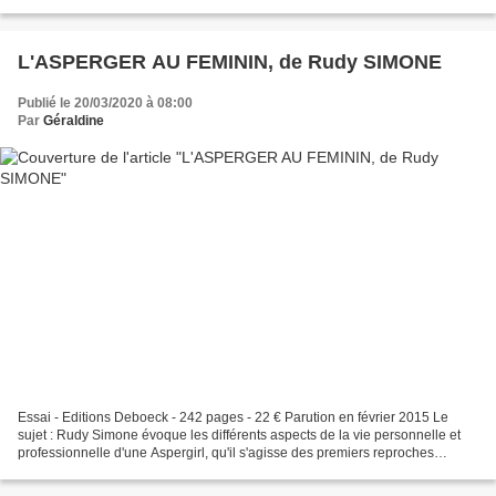
que des chats de hasard...
L'ASPERGER AU FEMININ, de Rudy SIMONE
Publié le 20/03/2020 à 08:00
Par
Géraldine
Essai - Editions Deboeck - 242 pages - 22 € Parution en février 2015 Le
sujet : Rudy Simone évoque les différents aspects de la vie personnelle et
professionnelle d'une Aspergirl, qu'il s'agisse des premiers reproches
essuyés, du sentiment trop fréquent...