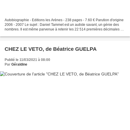
Autobiographie - Editions les Arènes - 238 pages - 7.60 € Parution d'origine
2006 - 2007 Le sujet : Daniel Tammet est un autiste savant, un génie des
nombres. Il est même parvenue à retenir les 22 514 premières décimales du
nombre Pi. Il est aussi synesthésique......
CHEZ LE VETO, de Béatrice GUELPA
Publié le 11/03/2021 à 08:00
Par
Géraldine