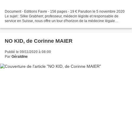
Document - Editions Favre - 156 pages - 19 € Parution le 5 novembre 2020
Le sujet : Silke Grabherr, professeur, médecin légiste et responsable de
service en Suisse, nous offre un tour d'horizon de la médecine légale
actuelle, en Suisse et ailleurs, afin...
NO KID, de Corinne MAIER
Publié le 09/11/2020 à 08:00
Par
Géraldine