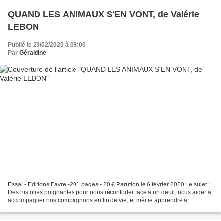
QUAND LES ANIMAUX S'EN VONT, de Valérie
LEBON
Publié le 29/02/2020 à 08:00
Par
Géraldine
Essai - Editions Favre -201 pages - 20 € Parution le 6 février 2020 Le sujet :
Des histoires poignantes pour nous réconforter face à un deuil, nous aider à
accompagner nos compagnons en fin de vie, et même apprendre à
communiquer avec eux lorsqu'ils sont...