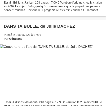
Essai - Editions J'ai Lu - 158 pages - 7.00 € Parution d'origine chez Michalon
en 2007 Le sujet : Enfin, quelqu'un ose écrire ce que la plupart des parents
pensent tout bas... lorsque leur progéniture est enfin couchée ! Hilarant et
politiquement incorrect,...
DANS TA BULLE, de Julie DACHEZ
Publié le 30/09/2020 à 07:00
Par
Géraldine
Essai - Editions Marabout - 240 pages - 17.90 € Parution le 28 mars 2018 Le
sujet : « Les weirdos ne sont pas ceux qu’on croit ! » Dans une passionnante