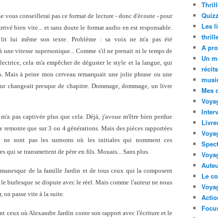
Thril
Quizz
ne vous conseillerai pas ce format de lecture - donc d'écoute - pour
Les l
ivé bien vite... et sans doute le format audio en est responsable.
thril
i lit lui même son texte. Problème : sa voix ne m'a pas été
A pro
t à une vitesse supersonique... Comme s'il ne prenait ni le temps de
Un m
 lectrice, cela m'a empêcher de déguster le style et la langue, qui
récit
ués. Mais à peine mon cerveau remarquait une jolie phrase ou une
musi
teur changeait presque de chapitre. Dommage, dommage, un livre
Mes 
Voyag
Inter
 m'a pas captivée plus que cela. Déjà, j'avoue m'être bien perdue
Livre
e remonte que sur 3 ou 4 générations. Mais des pièces rapportées
Voya
e ne sont pas les surnoms où les initiales qui nomment ces
Spect
s qui se transmettent de père en fils. Mouais... Sans plus.
Voyag
Auteu
romanesque de la famille Jardin et de tous ceux qui la composent
Le co
e burlesque se dispute avec le réel. Mais comme l'auteur ne nous
Voyag
 on passe vite à la suite.
Acti
Focus
nt ceux où Alexandre Jardin conte son rapport avec l'écriture et le