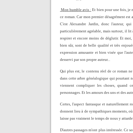
Mon humble avis :
Et bien pour une fois, je 
ce roman. Car mon premier désagrément est arr
C'est Alexandre Jardin, donc l'auteur, qu
particulièrement agréable, mais surtout, il li
respirer et encore moins de déglutir. Et moi,
bien sûr, sont de belle qualité et très enjo
expression amusante et bien visée que l'au
desservi par son propre auteur...
Qui plus est, le contenu réel de ce roman ne
dans cette arbre généalogique qui pourtant n
viennent compliquer les choses, quand c
personnages. Et les amours des uns et des autre
Certes, l'aspect fantasque et naturellement 
donnent lieu à de sympathiques moments, où l
laisse pas vraiment le temps de nous y attarder,
D'autres passages m'ont plus intéressée. Ce so