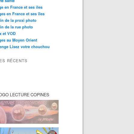
té santé
e en France et ses iles
es en France et ses îles
in de la proxi photo
in de la rue photo
ix et VOD
ges au Moyen Orient
enge Lisez votre chouchou
LES RÉCENTS
OGO LECTURE COPINES