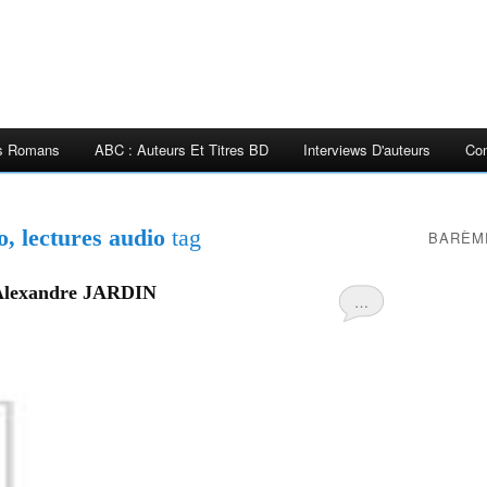
es Romans
ABC : Auteurs Et Titres BD
Interviews D'auteurs
Con
o, lectures audio
tag
BARÈM
lexandre JARDIN
…