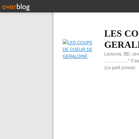
LES CO
GERAL
Lectures, BD, cin
.................. 
(Le petit prince)