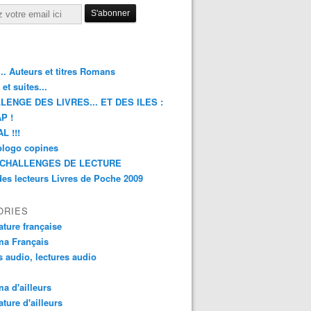
.. Auteurs et titres Romans
et suites...
LENGE DES LIVRES... ET DES ILES :
P !
L !!!
blogo copines
CHALLENGES DE LECTURE
des lecteurs Livres de Poche 2009
ORIES
rature française
ma Français
s audio, lectures audio
a d'ailleurs
ature d'ailleurs