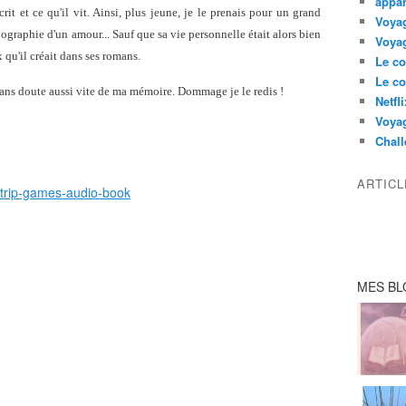
appar
crit et ce qu'il vit. Ainsi, plus jeune, je le prenais pour un grand
Voyag
iographie d'un amour... Sauf que sa vie personnelle était alors bien
Voyag
qu'il créait dans ses romans.
Le co
Le co
sans doute aussi vite de ma mémoire. Dommage je le redis !
Netfl
Voya
Chall
ARTIC
MES BL