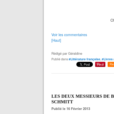
Challenge chez Val,
Voir les commentaires
[Haut]
Rédigé par
Géraldine
Publié dans
#Littérature française
,
#Livres 
Re
LES DEUX MESSIEURS DE BR
SCHMITT
Publié le 16 Février 2013