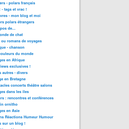
lers - polars français
 - tags et vrac !
ivres - mon blog et moi
lers polars étrangers
pos de...
onde de chat
s ou romans de voyages
que - chanson
couleurs du monde
es en Afrique
views exclusives !
s autres - divers
ge en Bretagne
acles concerts théâtre salons
es dans les iles
rs : rencontres et conférences
in ornitho
es en Asie
ons Réactions Humeur Humour
 sur un blog !