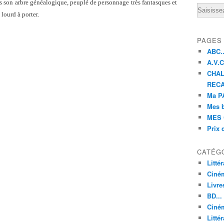
s son arbre généalogique, peuplé de personnage très fantasques et
Email
 lourd à porter.
PAGES
ABC..
A.V.C 
CHAL
RECA
Ma PA
Mes 
MES 
Prix 
CATÉG
Litté
Ciné
Livre
BD...
Ciném
Littér