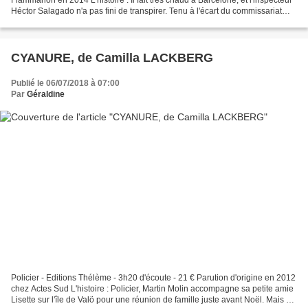
Héctor Salagado n'a pas fini de transpirer. Tenu à l'écart du commissariat
depuis qu'il a tabassé un...
CYANURE, de Camilla LACKBERG
Publié le 06/07/2018 à 07:00
Par
Géraldine
Policier - Editions Thélème - 3h20 d'écoute - 21 € Parution d'origine en 2012
chez Actes Sud L'histoire : Policier, Martin Molin accompagne sa petite amie
Lisette sur l'île de Valö pour une réunion de famille juste avant Noël. Mais au