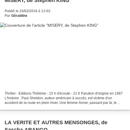
MISERY, de Stephen KING
Publié le 24/02/2018 à 13:02
Par
Géraldine
Thriller - Editions Thélème - 15 h d'écoute - 21 € Parution d'origine en 1987
L'histoire : Paul Sheldon, auteur américain à succès, est victime d'un
accident de la route en plein hiver. Une femme Annie, passant par là, le
hisse hors de la voiture et découvre...
LA VERITE ET AUTRES MENSONGES, de
Sascha ARANGO