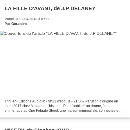
LA FILLE D'AVANT, de J.P DELANEY
Publié le 02/04/2018 à 07:00
Par
Géraldine
Thriller - Editions Audiolib - 9h21 d'écoute - 21.50€ Parution d'origine en
mars 2017 chez Mazarine L'histoire : Pour "oublier" un drame, Jane
emménage au One Folgate Street, une maison minimaliste, connectée et
aux technologies ultra moderne. Elle découvre...