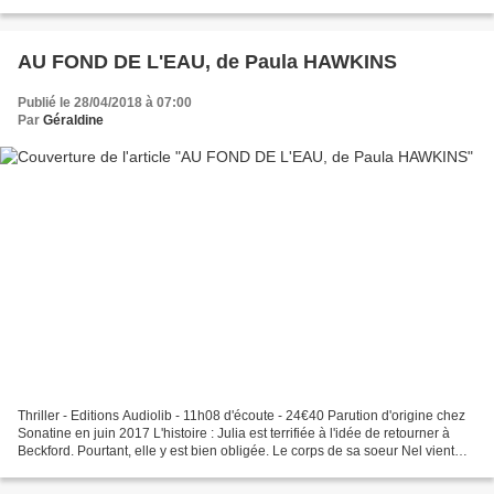
cours du premier...
AU FOND DE L'EAU, de Paula HAWKINS
Publié le 28/04/2018 à 07:00
Par
Géraldine
Thriller - Editions Audiolib - 11h08 d'écoute - 24€40 Parution d'origine chez
Sonatine en juin 2017 L'histoire : Julia est terrifiée à l'idée de retourner à
Beckford. Pourtant, elle y est bien obligée. Le corps de sa soeur Nel vient
d'être retrouvé dans...