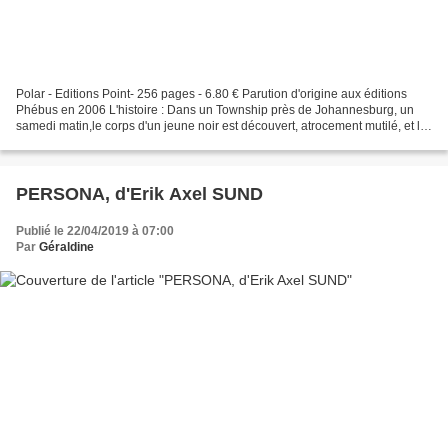
Polar - Editions Point- 256 pages - 6.80 € Parution d'origine aux éditions
Phébus en 2006 L'histoire : Dans un Township près de Johannesburg, un
samedi matin,le corps d'un jeune noir est découvert, atrocement mutilé, et le
visage arraché.... Et ces macabres...
PERSONA, d'Erik Axel SUND
Publié le 22/04/2019 à 07:00
Par
Géraldine