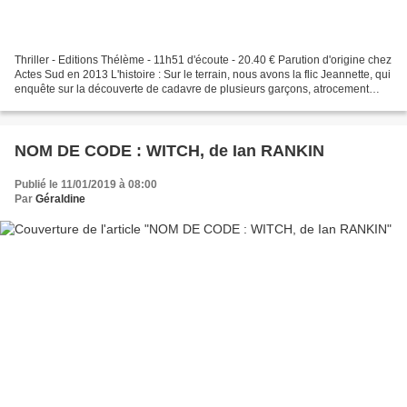
Thriller - Editions Thélème - 11h51 d'écoute - 20.40 € Parution d'origine chez
Actes Sud en 2013 L'histoire : Sur le terrain, nous avons la flic Jeannette, qui
enquête sur la découverte de cadavre de plusieurs garçons, atrocement
mutilés et momifiés....
NOM DE CODE : WITCH, de Ian RANKIN
Publié le 11/01/2019 à 08:00
Par
Géraldine