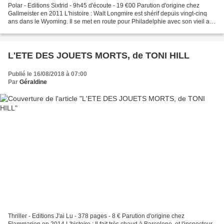
Polar - Editions Sixtrid - 9h45 d'écoute - 19 €00 Parution d'origine chez
Gallmeister en 2011 L'histoire : Walt Longmire est shérif depuis vingt-cinq
ans dans le Wyoming. Il se met en route pour Philadelphie avec son vieil ami
Henri Standing Bear. L'attend...
L'ETE DES JOUETS MORTS, de TONI HILL
Publié le 16/08/2018 à 07:00
Par
Géraldine
Thriller - Editions J'ai Lu - 378 pages - 8 € Parution d'origine chez
Flammarion en 2014 L'histoire : Il fait très chaud à Barcelone, et l'inspecteur