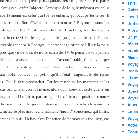
n enfance", à laquelle je n'ai jamais rien compris. Peut-être parce
Thril
'est juste l'enfer, l'abjecte. Parce que de loin, le méchant est celui
Quizz
e, l'ennemi est celui qui tue les enfants, qui occupe les terres. Il
Les l
nq, dix camps. Sorj Chaladon nous emmène à Beyrouth, sous les
thril
A pro
iites, chez les Palestiniens, chez les Chrétiens, les Druzes, les
Un m
ion de cette ville, de ce pays ne m'est pas plus claire, mais là n'est
récit
extricable échappe à Georges, le personnage principal. Il est là pour
musi
rès que vu de loin, de notre écran de TV. Je pense n'avoir jamais
Mes 
tablement assise dans mon canapé. De confortable, il n'y avait que
Voyag
point. Il me semble que jamais un livre qui traite de la vérité ne m'a
Inter
ans voix, remuée, au point qu'il m'était impossible de rester
Livre
. Oui, il faut s'accrocher. Car les ressentis, les moments et les
Voya
écus par Chalandon lui même, alors qu'il couvrait cette guerre en
Spect
voyons de l'intérieur, par un regard extérieur de position comme
Voyag
la vraie, pas celle qui dure deux minutes trente à la télé avant les
Auteu
Le co
out, même le plus innoncent, même le "moins" concerné... qui finira,
Voyag
bombes la nuit. Là-bas, c'est l'absence de bombes qui inquiète, car
Acti
Focus