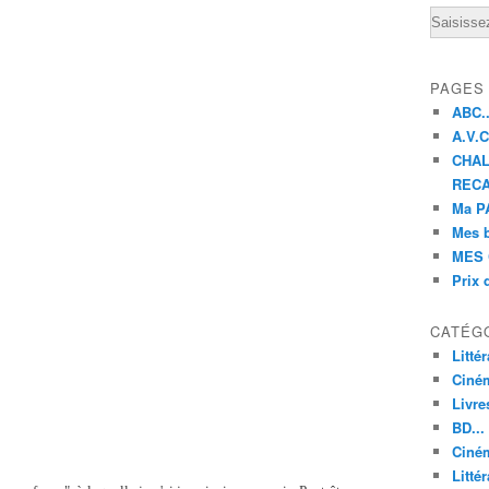
Email
PAGES
ABC..
A.V.C 
CHAL
RECA
Ma PA
Mes 
MES 
Prix 
CATÉG
Litté
Ciné
Livre
BD...
Ciném
Littér