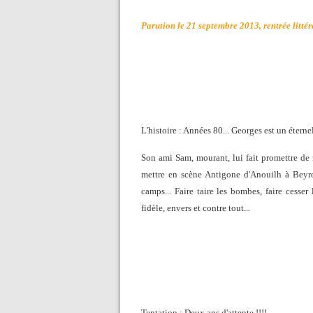
Parution le 21 septembre 2013, rentrée littér
L'histoire : Années 80... Georges est un éterne
Son ami Sam, mourant, lui fait promettre de 
mettre en scène Antigone d'Anouilh à Beyrou
camps... Faire taire les bombes, faire cesser
fidèle, envers et contre tout...
Tentation : Deux ans d'attente !!!!