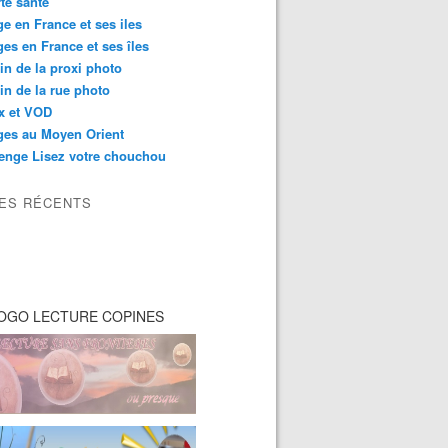
té santé
e en France et ses iles
es en France et ses îles
in de la proxi photo
in de la rue photo
ix et VOD
ges au Moyen Orient
enge Lisez votre chouchou
LES RÉCENTS
OGO LECTURE COPINES