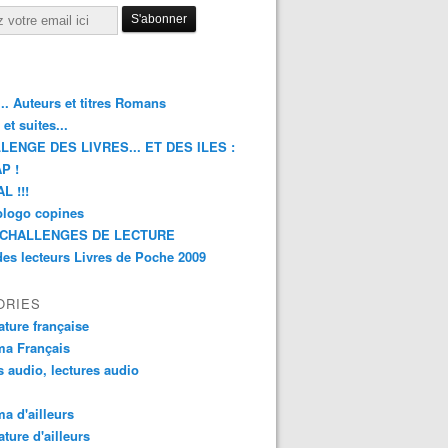
.. Auteurs et titres Romans
et suites...
LENGE DES LIVRES... ET DES ILES :
P !
L !!!
blogo copines
CHALLENGES DE LECTURE
des lecteurs Livres de Poche 2009
ORIES
rature française
ma Français
s audio, lectures audio
a d'ailleurs
ature d'ailleurs