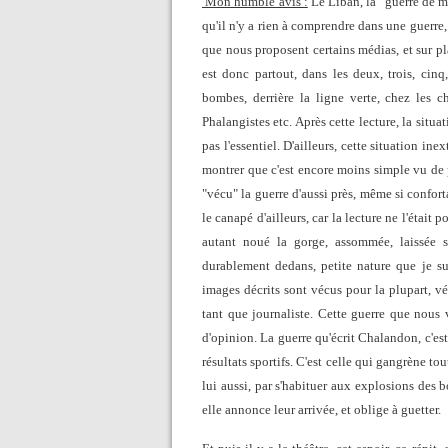
Mon humble avis :
Le Liban, la "guerre de mo
qu'il n'y a rien à comprendre dans une guerre, c
que nous proposent certains médias, et sur plac
est donc partout, dans les deux, trois, ci
bombes, derrière la ligne verte, chez les ch
Phalangistes etc. Après cette lecture, la situat
pas l'essentiel. D'ailleurs, cette situation in
montrer que c'est encore moins simple vu de p
"vécu" la guerre d'aussi près, même si confor
le canapé d'ailleurs, car la lecture ne l'était 
autant noué la gorge, assommée, laissée s
durablement dedans, petite nature que je suis
images décrits sont vécus pour la plupart, v
tant que journaliste. Cette guerre que nous 
d'opinion. La guerre qu'écrit Chalandon, c'est 
résultats sportifs. C'est celle qui gangrène t
lui aussi, par s'habituer aux explosions des 
elle annonce leur arrivée, et oblige à guetter.