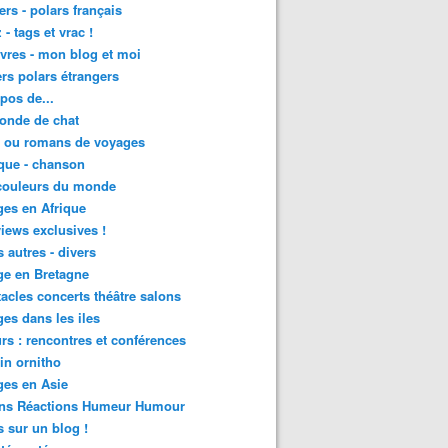
lers - polars français
 - tags et vrac !
ivres - mon blog et moi
lers polars étrangers
pos de...
onde de chat
s ou romans de voyages
que - chanson
couleurs du monde
es en Afrique
views exclusives !
s autres - divers
ge en Bretagne
acles concerts théâtre salons
es dans les iles
rs : rencontres et conférences
in ornitho
es en Asie
ons Réactions Humeur Humour
 sur un blog !