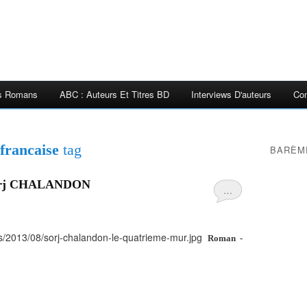
es Romans
ABC : Auteurs Et Titres BD
Interviews D'auteurs
Con
 francaise
tag
BARÈM
orj CHALANDON
…
Roman -