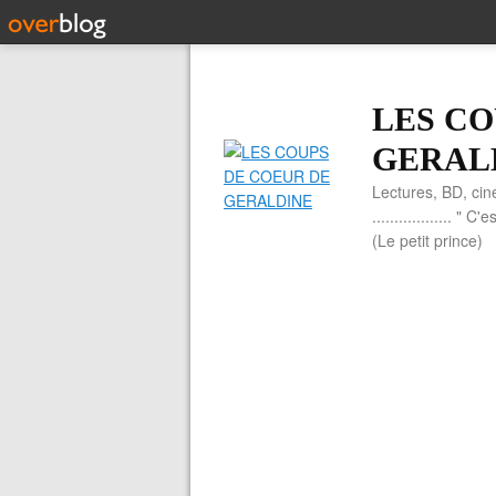
LES CO
GERAL
Lectures, BD, cin
.................. 
(Le petit prince)