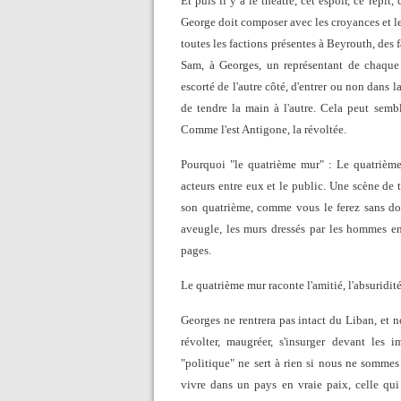
Et puis il y a le théâtre, cet espoir, ce répit
George doit composer avec les croyances et l
toutes les factions présentes à Beyrouth, des
Sam, à Georges, un représentant de chaque 
escorté de l'autre côté, d'entrer ou non dans 
de tendre la main à l'autre. Cela peut semble
Comme l'est Antigone, la révoltée.
Pourquoi "le quatrième mur" : Le quatrième 
acteurs entre eux et le public. Une scène de 
son quatrième, comme vous le ferez sans do
aveugle, les murs dressés par les hommes ent
pages.
Le quatrième mur raconte l'amitié, l'absuridité d
Georges ne rentrera pas intact du Liban, et n
révolter, maugréer, s'insurger devant les
"politique" ne sert à rien si nous ne sommes 
vivre dans un pays en vraie paix, celle qui