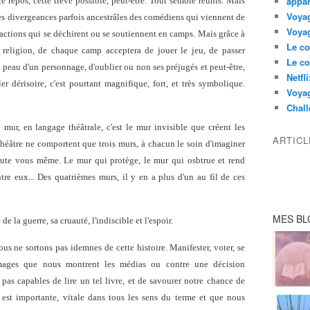
appar
, ce repos, cette trêve possible, peut-être. Tout semble réunis. Mais
Voyag
es divergeances parfois ancestrâles des comédiens qui viennent de
Voyag
 factions qui se déchirent ou se soutiennent en camps. Mais grâce à
Le co
religion, de chaque camp acceptera de jouer le jeu, de passer
Le co
la peau d'un personnage, d'oublier ou non ses préjugés et peut-être,
Netfl
r dérisoire, c'est pourtant magnifique, fort, et très symbolique.
Voya
Chall
mur, en langage théâtrale, c'est le mur invisible que créent les
ARTIC
théâtre ne comportent que trois murs, à chacun le soin d'imaginer
ute vous même. Le mur qui protège, le mur qui osbtrue et rend
re eux... Des quatrièmes murs, il y en a plus d'un au fil de ces
MES BL
e la guerre, sa cruauté, l'indiscible et l'espoir.
ous ne sortons pas idemnes de cette histoire. Manifester, voter, se
 images que nous montrent les médias ou contre une décision
pas capables de lire un tel livre, et de savourer notre chance de
 est importante, vitale dans tous les sens du terme et que nous