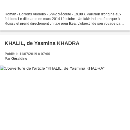
Roman - Editions Audiolib - 5h42 d'écoute - 19.90 € Parution d'origine aux
éditions Le dilettante en mars 2014 L'histoire : Un fakir indien débarque à
Roissy et prend directement un taxi pour Ikéa. L'objectif de son voyage payé
chèrement par les gens...
KHALIL, de Yasmina KHADRA
Publié le 11/07/2019 à 07:00
Par
Géraldine