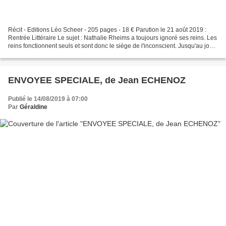
Récit - Editions Léo Scheer - 205 pages - 18 € Parution le 21 août 2019 :
Rentrée Littéraire Le sujet : Nathalie Rheims a toujours ignoré ses reins. Les
reins fonctionnent seuls et sont donc le siège de l'inconscient. Jusqu'au jour
où ceux-ci se rappellent...
ENVOYEE SPECIALE, de Jean ECHENOZ
Publié le 14/08/2019 à 07:00
Par
Géraldine