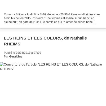
Roman - Editions Audiolib - 3h09 d'écoute - 20.90 € Parution d'origine chez
Albin Michel en 2015 L'histoire : Une femme est assise sur un banc, en
pleine nuit, en gare de l'Est. Elle confie ce qui l'a amenée sur ce banc.
Quelques heures avant, Nelly était...
LES REINS ET LES COEURS, de Nathalie
RHEIMS
Publié le 20/08/2019 à 07:00
Par
Géraldine