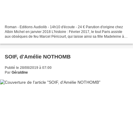
Roman - Editions Audiolib - 14h10 d'écoute - 24 € Parution d'origine chez
Albin Michel en janvier 2018 L'histoire : Février 2017, le tout Paris assiste
aux obsèques de feu Marcel Péricourt, qui laisse ainsi sa fille Madeleine à la
tête de son empire financier....
SOIF, d'Amélie NOTHOMB
Publié le 28/08/2019 à 07:00
Par
Géraldine