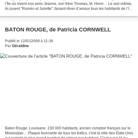
l’île où vivent nos amis Jeanne, son frère Thomas, M. Henri… Le soir-même,
ils jouent "Roméo et Juliette", faisant rêver d’amour tous les habitants de l’île.
Le lendemain, stupeur...
BATON ROUGE, de Patricia CORNWELL
Publié le 12/01/2009 à 11:36
Par
Géraldine
Baton Rouge, Louisiane. 230 000 habitants, ancien comptoir français sur le
Mississippi… Plaque tournante de tous les trafics, c'est la ville des États-Unis