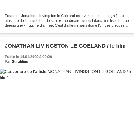
Pour moi, Jonathon Linvingston le Goéland est avant tout une magnifique
musique de film, une bande son extraordinaire, qui est dans ma discothèque
depuis une vingtaine d'année. C'est d'ailleurs sans doute l'un des disques
que j'écoute le plus. Pour lire,...
JONATHAN LIVINGSTON LE GOELAND / le film
Publié le 14/01/2009 à 09:28
Par
Géraldine