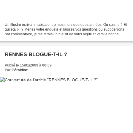
Un illustre écrivain habitat entre mes murs quelques années. Où suis-je ? Et
qui était-il ? Menez votre enquête et laissez vos questions ou suppositions
par commentaire, je me ferais un plaisir de vous aiguiller vers la bonne
direction, vers le bon personnage...
RENNES BLOGUE-T-IL ?
Publié le 15/01/2009 à 00:09
Par
Géraldine