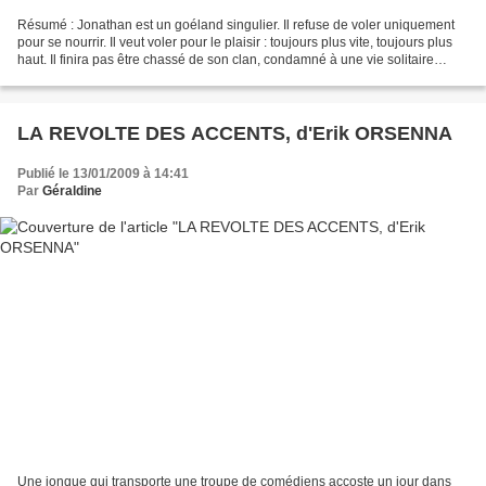
Résumé : Jonathan est un goéland singulier. Il refuse de voler uniquement
pour se nourrir. Il veut voler pour le plaisir : toujours plus vite, toujours plus
haut. Il finira pas être chassé de son clan, condamné à une vie solitaire
jusqu'au jour où il...
LA REVOLTE DES ACCENTS, d'Erik ORSENNA
Publié le 13/01/2009 à 14:41
Par
Géraldine
Une jonque qui transporte une troupe de comédiens accoste un jour dans