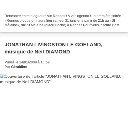
Rencontre entre blogueurs sur Rennes ! A vos agenda ! La première soirée
«Rennes blogue-t-il» aura lieu samedi 31 janvier à partir de 21h au «St
Mélaine», rue St Mélaine (place Hoche) à Rennes Pour vous inscrire c’est
très simple, postez simplement un...
JONATHAN LIVINGSTON LE GOELAND,
musique de Neil DIAMOND
Publié le 14/01/2009 à 10:59
Par
Géraldine