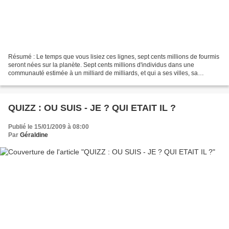
Résumé : Le temps que vous lisiez ces lignes, sept cents millions de fourmis
seront nées sur la planète. Sept cents millions d'individus dans une
communauté estimée à un milliard de milliards, et qui a ses villes, sa
hiérarchie, ses colonies, son langage,...
QUIZZ : OU SUIS - JE ? QUI ETAIT IL ?
Publié le 15/01/2009 à 08:00
Par
Géraldine