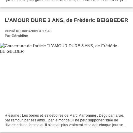
qui compte le plus grand nombre de crimes par habitant. C'est aussi là que
Kay Scarpetta a rendez-vous...
L'AMOUR DURE 3 ANS, de Frédéric BEIGBEDER
Publié le 10/01/2009 à 17:43
Par
Géraldine
R ésumé : Les boires et les déboires de Marc Marronnier . Déçu par la vie,
par l'amour, par ses amis... par le monde , il ne peut supporter l'idée de
divorcer d'une femme qu'il n'aimait plus vraiment et se doit chaque jour se
battre pour trouver un sens...