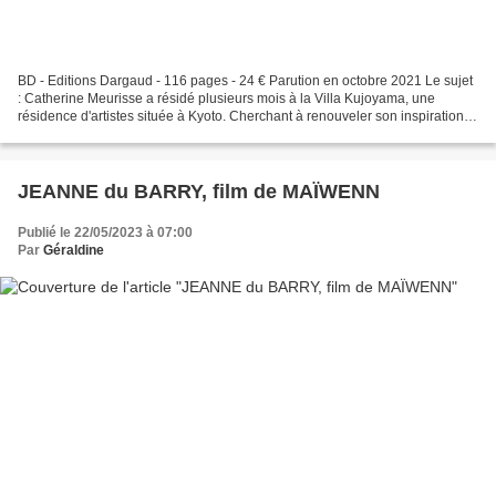
BD - Editions Dargaud - 116 pages - 24 € Parution en octobre 2021 Le sujet
: Catherine Meurisse a résidé plusieurs mois à la Villa Kujoyama, une
résidence d'artistes située à Kyoto. Cherchant à renouveler son inspiration,
elle s'est immergée dans les...
JEANNE du BARRY, film de MAÏWENN
Publié le 22/05/2023 à 07:00
Par
Géraldine