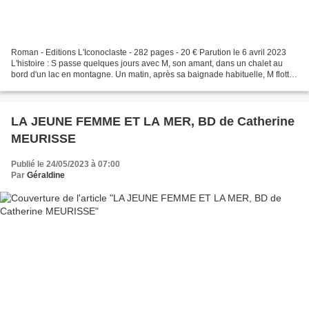
Roman - Editions L'Iconoclaste - 282 pages - 20 € Parution le 6 avril 2023
L'histoire : S passe quelques jours avec M, son amant, dans un chalet au
bord d'un lac en montagne. Un matin, après sa baignade habituelle, M flotte
sans vie sur l'eau. S est incapable...
LA JEUNE FEMME ET LA MER, BD de Catherine
MEURISSE
Publié le 24/05/2023 à 07:00
Par
Géraldine