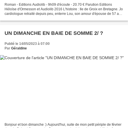
Roman - Editions Audiolib - 9h09 d'écoute - 20.70 € Parution Editions
Héloïse d'Ormesson et Audiolib 2016 L'histoire : Ile de Groix en Bretagne. Jo
cardiologue retraité depuis peu, enterre Lou, son amour d'épouse de 57 ans
décédée d'une maladie qui mène...
UN DIMANCHE EN BAIE DE SOMME 2/ ?
Publié le 14/05/2023 à 07:00
Par
Géraldine
Bonjour et bon dimanche :) Aujourd'hui, suite de mon petit périple de février