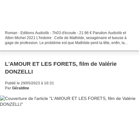
Roman - Editions Audiolib - 7h03 d'écoute - 21.96 € Parution Audiolib et
Albin Michel 2021 L'histoire : Celle de Mathilde, sexagénaire et tueuse à
gage de profession. Le problème est que Mathilde perd la tête, enfin, la
mémoire, mais pas son savoir faire......
L'AMOUR ET LES FORETS, film de Valérie
DONZELLI
Publié le 29/05/2023 à 10:31
Par
Géraldine