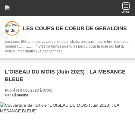
MENU
LES COUPS DE COEUR DE GERALDINE
Lectures, BD, cinéma, voyages, photos, chats, oiseaux, nature bref mon petit
monde ! .................. " C'est le temps que tu as perdu pour ta rose qui fait ta
rose si importante" (Le petit prince)
L'OISEAU DU MOIS (Juin 2023) : LA MESANGE
BLEUE
Publié le 07/06/2023 à 07:00
Par
Géraldine