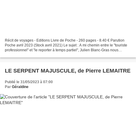
Récit de voyages - Editions Livre de Poche - 260 pages - 8.40 € Parution
Poche avril 2023 (Stock avril 2021) Le sujet : A mi chemin entre le "touriste
professionnel" et "le reporter à temps partiel", Julien Blanc-Gras nous
emmène dans un tour du monde,...
LE SERPENT MAJUSCULE, de Pierre LEMAITRE
Publié le 31/05/2023 à 07:00
Par
Géraldine