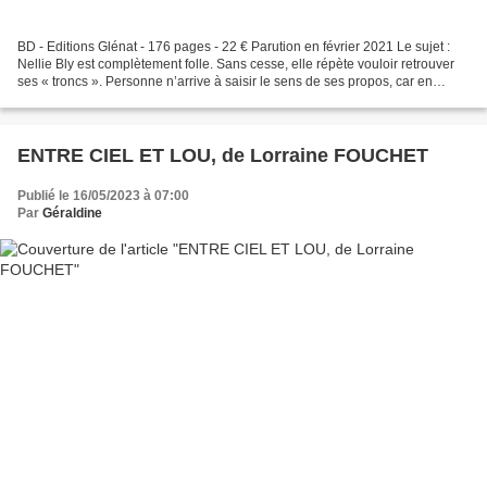
BD - Editions Glénat - 176 pages - 22 € Parution en février 2021 Le sujet :
Nellie Bly est complètement folle. Sans cesse, elle répète vouloir retrouver
ses « troncs ». Personne n’arrive à saisir le sens de ses propos, car en
réalité, tout cela n’est...
ENTRE CIEL ET LOU, de Lorraine FOUCHET
Publié le 16/05/2023 à 07:00
Par
Géraldine