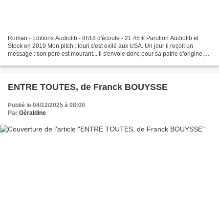
Roman - Editions Audiolib - 8h18 d'écoute - 21.45 € Parution Audiolib et
Stock en 2019 Mon pitch : Iouri s'est exilé aux USA. Un jour il reçoit un
message : son père est mourant... Il s'envole donc pour sa patrie d'origine,
Mourmansk en Sibérie.... Au...
ENTRE TOUTES, de Franck BOUYSSE
Publié le 04/12/2025 à 08:00
Par
Géraldine