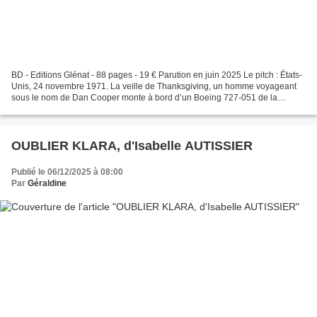
BD - Editions Glénat - 88 pages - 19 € Parution en juin 2025 Le pitch : États-
Unis, 24 novembre 1971. La veille de Thanksgiving, un homme voyageant
sous le nom de Dan Cooper monte à bord d’un Boeing 727-051 de la
compagnie Northwest Orient Airlines décollant...
OUBLIER KLARA, d'Isabelle AUTISSIER
Publié le 06/12/2025 à 08:00
Par
Géraldine