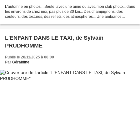
L'automne en photos... Seule, avec une amie ou avec mon club photo... dans
les environs de chez moi, pas plus de 30 km... Des champignons, des
couleurs, des textures, des reflets, des atmosphères... Une ambiance
poétique si vous le voulez, en attendant,...
L'ENFANT DANS LE TAXI, de Sylvain
PRUDHOMME
Publié le 28/11/2025 à 08:00
Par
Géraldine