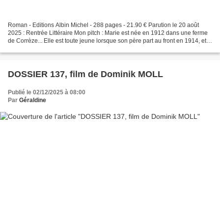
Roman - Editions Albin Michel - 288 pages - 21.90 € Parution le 20 août
2025 : Rentrée Littéraire Mon pitch : Marie est née en 1912 dans une ferme
de Corrèze... Elle est toute jeune lorsque son père part au front en 1914, et
l'est toujours à son retour...
DOSSIER 137, film de Dominik MOLL
Publié le 02/12/2025 à 08:00
Par
Géraldine